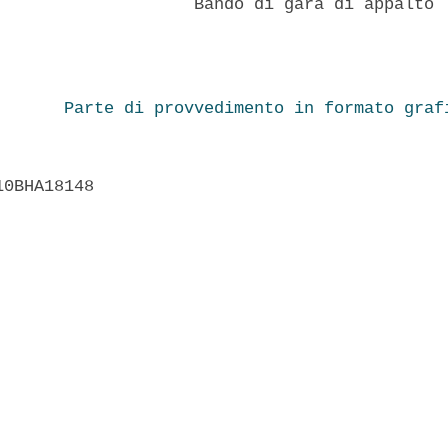
                    Bando di gara di appalto 

Parte di provvedimento in formato graf