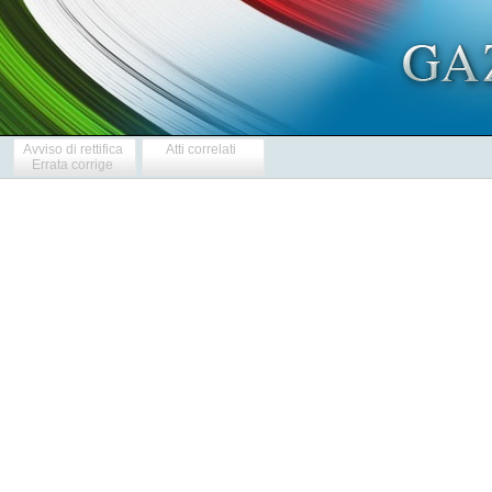
Avviso di rettifica
Atti correlati
Errata corrige