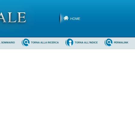
HOME
L SOMMARIO
TORNA ALLA RICERCA
TORNA ALL'INDICE
PERMALINK