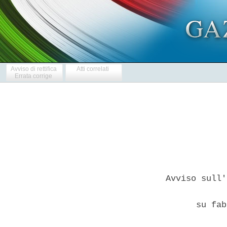
Avviso di rettifica
Atti correlati
Errata corrige
Avviso sull'
            
      su fab