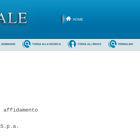
HOME
L SOMMARIO
TORNA ALLA RICERCA
TORNA ALL'INDICE
PERMALINK
 affidamento

S.p.a. 
