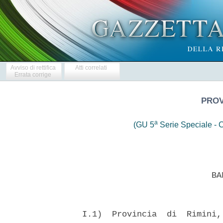
Avviso di rettifica
Atti correlati
Errata corrige
PROV
a
(GU 5
Serie Speciale - C
                            BAN
  I.1)  Provincia  di  Rimini,