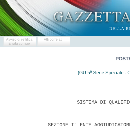
Avviso di rettifica
Atti correlati
Errata corrige
POSTE
a
(GU 5
Serie Speciale - C
            SISTEMA DI QUALIFI
  SEZIONE I: ENTE AGGIUDICATORE