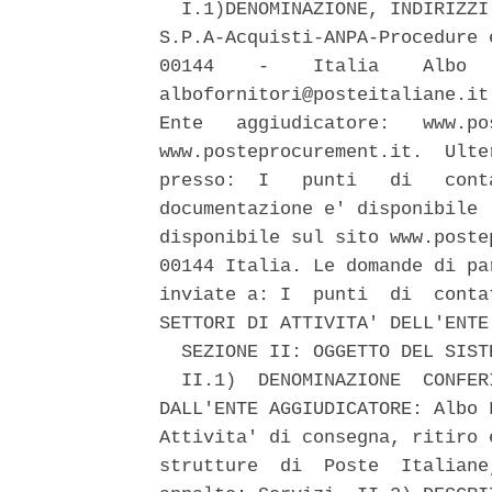
  I.1)DENOMINAZIONE, INDIRIZZI
S.P.A-Acquisti-ANPA-Procedure 
00144    -    Italia    Albo  
albofornitori@posteitaliane.it
Ente   aggiudicatore:   www.po
www.posteprocurement.it.  Ulte
presso:  I   punti   di   cont
documentazione e' disponibile 
disponibile sul sito www.poste
00144 Italia. Le domande di pa
inviate a: I  punti  di  conta
SETTORI DI ATTIVITA' DELL'ENTE
  SEZIONE II: OGGETTO DEL SIST
  II.1)  DENOMINAZIONE  CONFER
DALL'ENTE AGGIUDICATORE: Albo 
Attivita' di consegna, ritiro 
strutture  di  Poste  Italiane