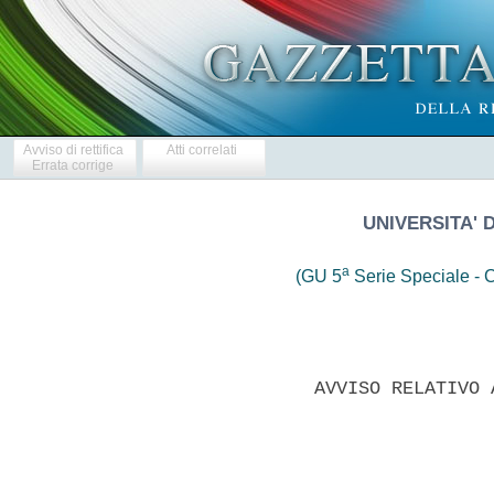
Avviso di rettifica
Atti correlati
Errata corrige
UNIVERSITA' 
a
(GU 5
Serie Speciale - C
              AVVISO RELATIVO 
                               