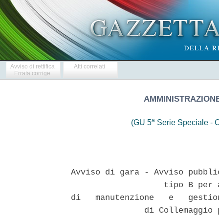
Avviso di rettifica
Atti correlati
Errata corrige
AMMINISTRAZIONE
a
(GU 5
Serie Speciale - C
Avviso di gara - Avviso pubbli
                   tipo B per 
di   manutenzione   e   gestio
               di Collemaggio 