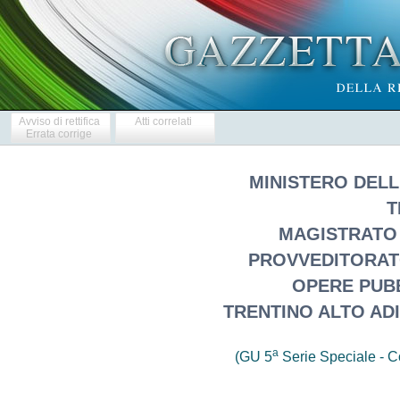
Avviso di rettifica
Atti correlati
Errata corrige
MINISTERO DELL
T
MAGISTRATO 
PROVVEDITORAT
OPERE PUBB
TRENTINO ALTO ADI
a
(GU 5
Serie Speciale - Co