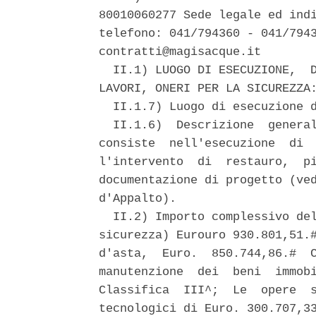
80010060277 Sede legale ed indi
telefono: 041/794360 - 041/7943
contratti@magisacque.it 

  II.1) LUOGO DI ESECUZIONE,  D
LAVORI, ONERI PER LA SICUREZZA:
  II.1.7) Luogo di esecuzione d
  II.1.6)  Descrizione  general
consiste  nell'esecuzione  di  
l'intervento  di  restauro,  pi
documentazione di progetto (ved
d'Appalto). 

  II.2) Importo complessivo del
sicurezza) Eurouro 930.801,51.#
d'asta,  Euro.  850.744,86.#  C
manutenzione  dei  beni  immobi
Classifica  III^;  Le  opere  s
tecnologici di Euro. 300.707,33