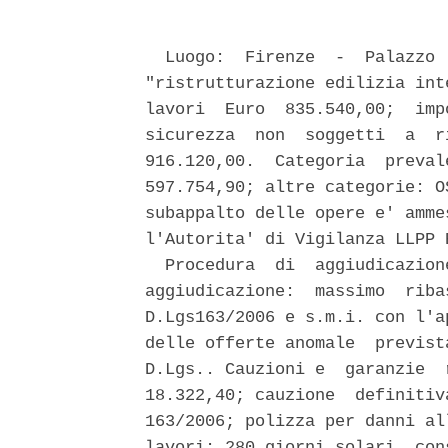
  Luogo:  Firenze  -  Palazzo 
"ristrutturazione edilizia int
lavori  Euro  835.540,00;  imp
sicurezza  non  soggetti  a  r
916.120,00.  Categoria  preval
597.754,90; altre categorie: O
subappalto delle opere e' amme
l'Autorita' di Vigilanza LLPP 
  Procedura  di  aggiudicazion
aggiudicazione:  massimo  riba
D.Lgs163/2006 e s.m.i. con l'a
delle offerte anomale  previst
D.Lgs.. Cauzioni e  garanzie  
18.322,40; cauzione  definitiv
163/2006; polizza per danni al
lavori: 280 giorni solari  con