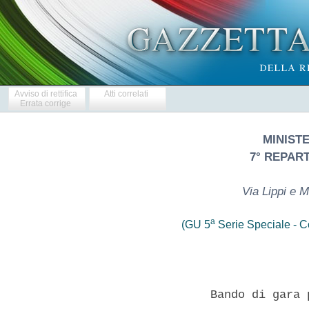
Avviso di rettifica
Atti correlati
Errata corrige
MINIST
7° REPAR
Via Lippi e 
a
(GU 5
Serie Speciale - Co
                Bando di gara 