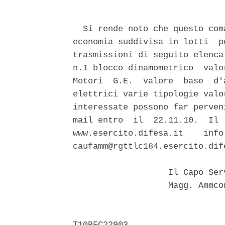
  Si rende noto che questo com
economia suddivisa in lotti  p
trasmissioni di seguito elenca
n.1 blocco dinamometrico  valo
Motori  G.E.  valore  base  d'
elettrici varie tipologie valo
interessate possono far perven
mail entro  il  22.11.10.  Il 
www.esercito.difesa.it    info
caufamm@rgttlc184.esercito.dife
                   Il Capo Ser
                   Magg. Ammco