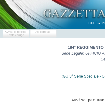
Avviso di rettifica
Atti correlati
Errata corrige
184° REGGIMENTO
Sede Legale: UFFICIO 
Ce
a
(GU 5
Serie Speciale - Co
                Avviso per man