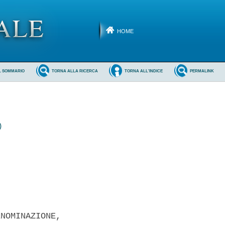
HOME
L SOMMARIO
TORNA ALLA RICERCA
TORNA ALL'INDICE
PERMALINK
)