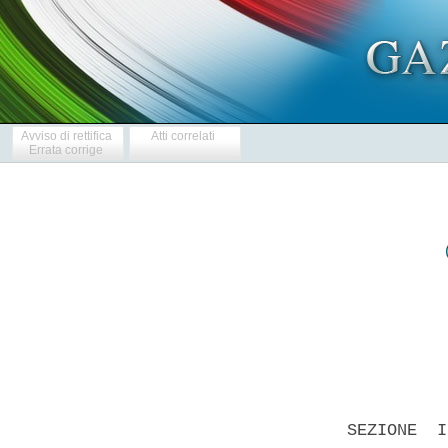
Avviso di rettifica
Atti correlati
Errata corrige
 
                  BANDO DI GARA D'APPALTO - LAVORI 
 

  SEZIONE  I:  AMMINISTRAZIONE  AGGIUDICATRICE  I.1)   DENOMINAZIONE,
INDIRIZZI E PUNTI DI CONTATTO:  Regione  Toscana,  Giunta  Regionale,
Direzione  Generale  Politiche  Territoriali,  ambientali  e  per  la
mobilita', Settore Ufficio Tecnico del Genio  Civile  di  Area  Vasta
Firenze Prato Pistoia e Arezzo - Sede di Firenze  -  Via  San  Gallo,
34/a - 50129, Firenze - All'attenzione  di:  Responsabile  Unico  del
Procedimento Ing. Giancarlo  Fianchisti/Gestore  Sistema  Telematico:
I-Faber  S.p.A.,   Divisione   Pleiade.   Telefono:   055/4622711   -
02/37737393-76                    Fax:                    055/461543,
e-mail:giancarlo.fianchisti@regione.toscana.it;
infopleiade@i-faber.com.       Amministrazione        aggiudicatrice:
www.e.toscana.it/start, Sezione Regione Toscana -  Giunta  Regionale.
Profilo   di   committente:    www.regione.toscana.it/appalti/profilo
committente. Ulteriori  informazioni,  il  capitolato  d'oneri  e  la
documentazione complementare sono  disponibili  presso:  i  punti  di
contatto sopra indicati. Le offerte vanno inviate a: vedi allegato A,
punto III. I.2)TIPO DI AMMINISTRAZIONE  AGGIUDICATRICE  E  PRINCIPALI
SETTORI DI ATTIVITA': Autorita' regionale o locale. L'Amministrazione
aggiudicatrice  acquista   per   conto   di   altre   amministrazioni
aggiudicatrici: no. 
  SEZIONE   II:   OGGETTO   DELL'APPALTO   II.1)DESCRIZIONE   II.1.1)
Denominazione     conferita     all'appalto      dall'Amministrazione
aggiudicatrice: Lavori di realizzazione dell'intervento  "Rilanci  da
galleria I lotto  -  II  stralcio  funzionale  e  II  lotto"  di  cui
all'Addendum 2002 nel Comune di Borgo San Lorenzo  CIG  :  0530197C64
CUP: D63G07000100002. II.1.2)Tipo di appalto e luogo  di  esecuzione,
luogo di consegna: Lavori. Esecuzione. Sito o  luogo  principale  dei
lavori: Comune di Borgo San  Lorenzo.  Codice  NUTS:  Firenze  ITE14.
II.1.3)L'avviso   riguarda:   un   appalto   pubblico.   II.1.5)Breve
descrizione dell'appalto: Lavori di esecuzione di un impianto di tipo
acquedottistico per il rilancio delle acque di falda tra la loc. Luco
di Mugello e quelle di Macerata e Museo Case  d'Erci  nel  Comune  di
Borgo San  Lorenzo  mediante  la  fornitura  con  posa  in  opera  di
tubazioni in polietilene ad alta densita', di vasche  di  carico,  di
elettropompe sommergibili, compreso quadro  elettrico  e  avviamento,
nonche' le relative lavorazioni  di  scavo  e  rinterro.  II.1.6)CPV:
45231100-6.  II.1.7)L'appalto  rientra  nel  campo  di   applicazione
dell'accordo sugli appalti pubblici (AAP): si'.  II.1.8)Divisione  in
lotti: no. II.1.9)Ammissibilita' di varianti: no. II.2.1)Quantitativo
o entita' totale (compresi tutti gli eventuali lotti e  opzioni):  a)
importo complessivo  dei  lavori  (compresi  oneri  sicurezza):  Euro
785.579,73 IVA esclusa; b) oneri per  la  sicurezza  non  soggetti  a
ribasso: Euro 40.000,00, IVA  esclusa;  c)  importo  complessivo  dei
lavori al netto degli oneri della  sicurezza:  Euro  745.579,73,  IVA
esclusa; d) lavorazioni di cui si compone l'intervento a norma D.P.R.
n.   34/2000:   categoria   prevalente    OG6:    Euro    785.579,73.
II.2.2)Opzioni: no. II.3)DURATA DELL'APPALTO O TERMINE DI ESECUZIONE:
giorni 180 (centottanta) dalla  data  del  verbale  di  consegna  dei
lavori. 
  SEZIONE  III:  INFORMAZIONI  DI  CARATTERE  GIURIDICO,   ECONOMICO,
FINANZIARIO   E   TECNICO   III.1)CONDIZIONI   RELATIVE   ALL'APPALTO
III.1.1)Cauzioni e garanzie richieste: Cauzione o fideiussione del 2%
alla presentazione dell'offerta ai sensi dell'art. 75 del  D.Lgs.  n.
163/2006, ovvero pari a  Euro  15.711,59.  Garanzia  fideiussoria  ai
sensi dell'art. 113 del D.Lgs. n. 163/2006.  Polizza  assicurativa  a
norma degli articoli 129, comma 1, del D.Lgs. n. 163/2006 e  103  del
D.P.R. n. 554/1999, per  un  massimale  pari  a:-  Partita  1:  opere
oggetto dell'appalto Euro 780.000,00;- Partita 2: opere  preesistenti
Euro 100.000,00;- Partita 3: demolizione e sgombero Euro  80.000,00;-
Responsabilita' civile verso terzi  con  un  massimale  pari  a  Euro
500.000,00;-    Scoperto    10%,    opponibile    all'Amministrazione
aggiudicatrice relativamente alle Partite 1, 2 e 3, salva la  rivalsa
nei confronti  dell'assicurato;  non  opponibile  all'Amministrazione
aggiudicatrice in  relazione  alla  garanzia  responsabilita'  civile
verso terzi. Polizza a garanzia della rata di  saldo  (art.  102  del
D.P.R. n. 554/99 e art.  141,  comma  9,  del  D.Lgs.  n.  163/2006).
III.1.2) Principali modalita' di finanziamento  e  di  pagamento  e/o
riferimenti alle disposizioni applicabili in  materia:  finanziamento
con il capitolo n. 42291 del Bilancio della Giunta Regionale Toscana.
I corrispettivi  saranno  pagati  con  le  modalita'  previste  dagli
articoli 31, 38 e 39 del Capitolato Speciale d'Appalto. Il  pagamento
al subappaltatore, ai sensi dell'art. 3 della L. n. 136/2010,  dovra'
avvenire esclusivamente mediante conti  correnti  bancari  o  postali
dedicati ed il relativo bonifico bancario o postale dovra' riportare,
in relazione a ciascuna transazione posta in essere, il codice CUP  e
il codice CIG.  III.1.3)  Forma  giuridica  che  dovra'  assumere  il
raggruppamento di operatori  economici  aggiudicatario  dell'appalto:
art. 37 del D.Lgs. n. 163/2006. III.1.4) Altre condizioni particolari
cui e' soggetta la realizzazione dell'appalto:  no.  III.2)CONDIZIONI
DI  PARTECIPAZIONE  III.2.1)Situazione  personale  degli   operatori,
inclusi i requisiti relativi all'iscrizione nell'albo professionale o
nel registro commerciale. Informazioni e  formalita'  necessarie  per
valutare la conformita' ai requisiti: sono ammessi a partecipare alla
gara i soggetti di cui all'art. 34 del D.Lgs.  n.  163/2006,  nonche'
quelli con sede  in  altri  Stati  membri  dell'Unione  Europea  alle
condizioni di cui agli art. 38, commi 4 e 5, 39 e 47  del  D.Lgs.  n.
163/2006. I  soggetti  concorrenti  devono  essere  in  possesso  dei
requisiti d'ordine generale da dichiarare  attraverso  la  scheda  di
rilevazione requisiti. In  caso  di  avvalimento  i  concorrenti  non
devono  rientrare  in  nessuna  delle  ipotesi  di  divieto  previste
dall'art. 49 del D.Lgs. n. 163/2006 e specificate  nel  punto  4  del
disciplinare di gara. Inoltre e' condizione  di  ammissibilita'  alla
gara:  versamento  del  contributo  all'Autorita'  di  Vigilanza  sui
Contratti Pubblici per l'importo e  con  le  modalita'  indicate  nel
punto A.9)  del  disciplinare  di  gara.  III.2.3)Capacita'  tecnica.
Informazioni e formalita' necessarie per valutare la  conformita'  ai
requisiti. I  concorrenti  all'atto  dell'offerta  devono  possedere:
attestazione S.O.A. adeguata per categoria e classifica ai lavori  da
assumere, ai sensi  dell'art.  95  del  D.P.R.  n.  554/1999;  per  i
concorrenti  stabiliti  in  stati  aderenti  all'Unione  Europea   il
possesso  dei  requisiti  previsti  dal  D.P.R.  n.  34/2000   verra'
accertato ai sensi dell'art. 3,  comma  7,  del  suddetto  D.P.R.  n.
34/2000. I soggetti singoli che eseguono categorie di lavorazioni  di
classifica  pari  o  superiore  alla  terza  dovranno  possedere   la
certificazione di qualita'. III.2.4) Appalti riservati: no. 
  SEZIONE IV: PROCEDURA IV.1.1)Tipo di procedura: aperta.  IV.2.1)  -
Criteri di aggiudicazione: prezzo  piu'  basso  rispetto  all'importo
complessivo dei lavori indicato alla lettera c)  del  punto  II.2.1),
determinato, ai sensi dell'art. 82 del D.Lgs. n.  163/2006,  mediante
offerta a prezzi unitari compilata secondo le modalita' previste  nel
disciplinare  di  gara,  con  esclusione  automatica  delle   offerte
anormalmente basse secondo le modalita' previste  dall'articolo  122,
comma 9, del D.Lgs. n. 163/2006; non sono ammesse offerte in aumento.
IV.2.2) Ricorso a un'asta  elettronica:  no.  IV.3)  INFORMAZIONI  DI
CARATTERE AMMINISTRATIVO IV.3.2)  Pubblicazioni  precedenti  relative
allo stesso appalto: no. IV.3.4) Termine  per  il  ricevimento  delle
offerte:Data:29/11/2010 ora: 13:00 IV.3.6) Lingue utilizzabili per la
presentazione delle offerte: italiano IV.3.7) Periodo minimo  durante
il quale l'offerente e' vincolato alla propria  offerta:  giorni  180
(dal termine  ultimo  per  il  ricevimento  delle  offerte).  IV.3.8)
Modalita' di  apertura  delle  offerte:  Data:02/12/2010  ora:  9:30.
Luogo: Uffici della Giunta Regionale - Palazzo A,  VI  Piano,  stanza
609 - Via di Novoli, 26  -  Firenze.  Persone  ammesse  ad  assistere
all'apertura delle offerte: si'. Il titolare o legale  rappresentante
del soggetto concorrente o persona munita di  specifica  delega  puo'
assistere, in qualita' di uditore, alle  sedute  pubbliche  di  gara.
SEZIONE VI: ALTRE INFORMAZIONI VI.1)TRATTASI DI UN APPALTO PERIODICO:
no. VI.2) APPALTO CONNESSO AD UN PROGETTO  E/O  PROGRAMMA  FINANZIATO
DAI  FONDI  COMUNITARI:  no.  VI.3)  INFORMAZIONI  COMPLEMENTARI:  La
procedura di gara verra' svolta interamente in  modalita'  telematica
sul sito www.e.toscana.it/start, sezione  Regione  Toscana  -  Giunta
Regionale. Tutta la documentazione richiesta dovra'  essere  prodotta
in modalita' telematica sul suddetto sito e, ove  richiesto,  firmata
digitalmente. L'appalto  e'  disciplinato  dal  bando  di  gara,  dal
disciplinare di gara e dalle "Norme  tecniche  di  funzionamento  del
Sistema Telematico di Acquisto di Regione Toscana - Giunta  Regionale
- Start  GR"  approvate  con  decreto  dirigenziale  n.  4606/2006  e
consultabili all'indirizzo  internet:  http://www.e.toscana.it/start,
sezione Regione Toscana - Giunta Regionale.  All'indirizzo  internet:
www.e.toscana.it/start, sezione Regione Toscana -  Giunta  Regionale,
e' disponibile la documentazione di gara di seguito  specificata:  il
bando, il disciplinare di gara, la scheda "Raggruppamenti temporanei,
consorzi ordinari di concorrenti e GEIE", la scheda "Consorziate  per
le quali il consorzio concorre", la scheda "Cooptazione", il  modello
"Dic