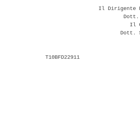
                 Il Dirigente 
                         Dott.
                           Il C
                        Dott. 