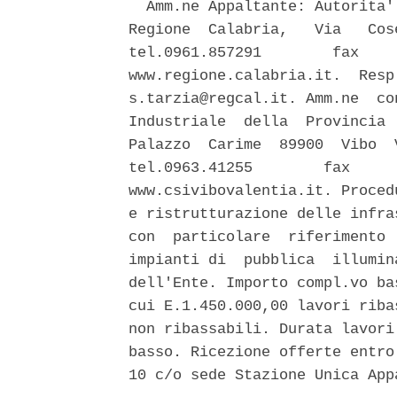
  Amm.ne Appaltante: Autorita'
Regione  Calabria,   Via   Cos
tel.0961.857291        fax    
www.regione.calabria.it.  Resp
s.tarzia@regcal.it. Amm.ne  co
Industriale  della  Provincia 
Palazzo  Carime  89900  Vibo  
tel.0963.41255        fax     
www.csivibovalentia.it. Proced
e ristrutturazione delle infra
con  particolare  riferimento 
impianti di  pubblica  illumin
dell'Ente. Importo compl.vo ba
cui E.1.450.000,00 lavori riba
non ribassabili. Durata lavori
basso. Ricezione offerte entro
10 c/o sede Stazione Unica Appa