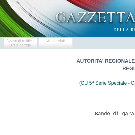
Avviso di rettifica
Atti correlati
Errata corrige
AUTORITA' REGIONALE 
REGI
a
(GU 5
Serie Speciale - Co
                 Bando di gara