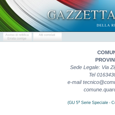
Avviso di rettifica
Atti correlati
Errata corrige
COMUN
PROVIN
Sede Legale: Via 
Tel 016343
e-mail tecnico@comun
comune.quaron
a
(GU 5
Serie Speciale - Co