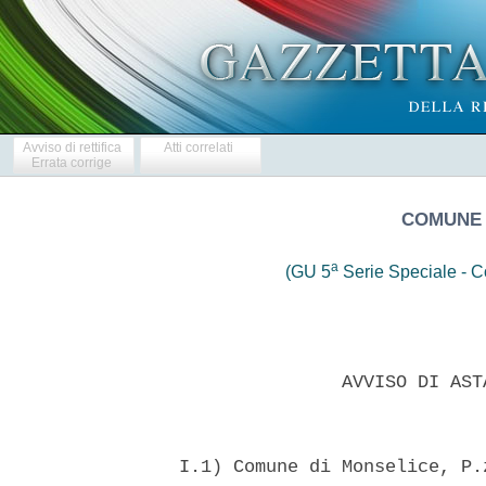
Avviso di rettifica
Atti correlati
Errata corrige
COMUNE 
a
(GU 5
Serie Speciale - Co
                 AVVISO DI AST
  I.1) Comune di Monselice, P.