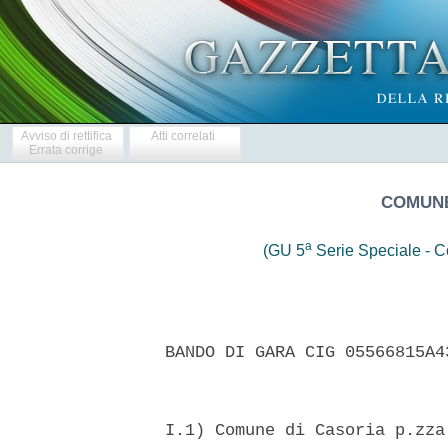
Avviso di rettifica
Atti correlati
Errata corrige
COMUNE
a
(GU 5
Serie Speciale - Co
  BANDO DI GARA CIG 05566815A4
  I.1) Comune di Casoria p.zza