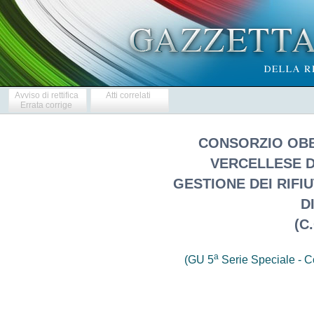
Avviso di rettifica
Atti correlati
Errata corrige
CONSORZIO OBB
VERCELLESE D
GESTIONE DEI RIFI
D
(C
a
(GU 5
Serie Speciale - Co