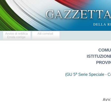
Avviso di rettifica
Atti correlati
Errata corrige
COMU
ISTITUZION
PROVI
a
(GU 5
Serie Speciale - Co
                           Avvi