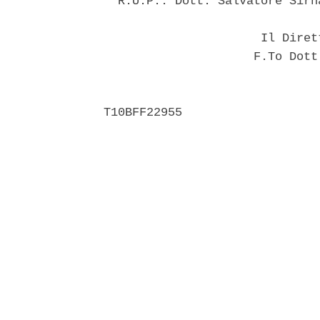
  R.U.P.: Dott. Salvatore Sirna
                      Il Diret
                     F.To Dott