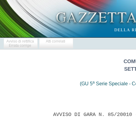
Avviso di rettifica
Atti correlati
Errata corrige
COM
SET
a
(GU 5
Serie Speciale - Co
   AVVISO DI GARA N. 85/20010 