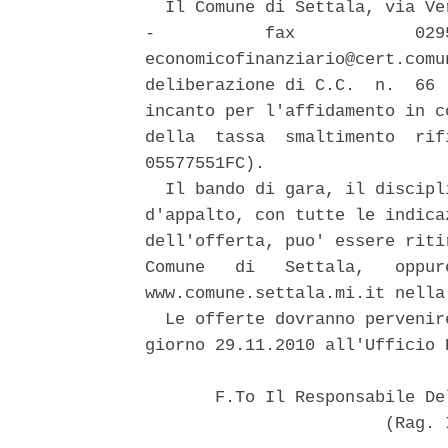
  Il Comune di Settala, via Ve
-           fax            029
economicofinanziario@cert.comu
deliberazione di C.C.  n.  66 
incanto per l'affidamento in c
della  tassa  smaltimento  rif
05577551FC). 

  Il bando di gara, il discipl
d'appalto, con tutte le indica
dell'offerta, puo' essere riti
Comune   di   Settala,   oppur
www.comune.settala.mi.it nella
  Le offerte dovranno pervenir
giorno 29.11.2010 all'Ufficio 
       F.To Il Responsabile De
                        (Rag. 