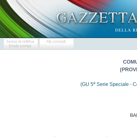
Avviso di rettifica
Atti correlati
Errata corrige
COMU
(PROVI
a
(GU 5
Serie Speciale - Co
                            BAN