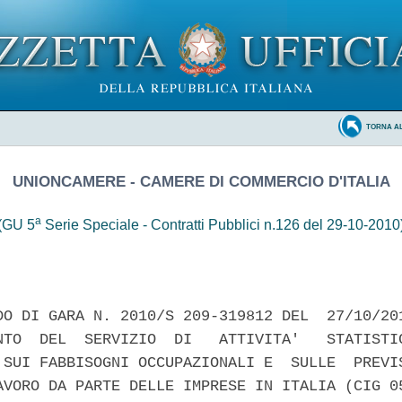
TORNA A
UNIONCAMERE - CAMERE DI COMMERCIO D'ITALIA
a
(GU 5
Serie Speciale - Contratti Pubblici n.126 del 29-10-2010
DO DI GARA N. 2010/S 209-319812 DEL  27/10/201
NTO  DEL  SERVIZIO  DI   ATTIVITA'   STATISTIC
 SUI FABBISOGNI OCCUPAZIONALI E  SULLE  PREVIS
AVORO DA PARTE DELLE IMPRESE IN ITALIA (CIG 05