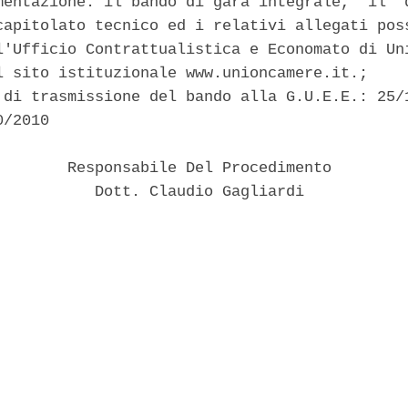
mentazione: il bando di gara integrale,  il  d
capitolato tecnico ed i relativi allegati poss
l'Ufficio Contrattualistica e Economato di Uni
l sito istituzionale www.unioncamere.it.; 

 di trasmissione del bando alla G.U.E.E.: 25/1
/2010 

        Responsabile Del Procedimento 

           Dott. Claudio Gagliardi 
