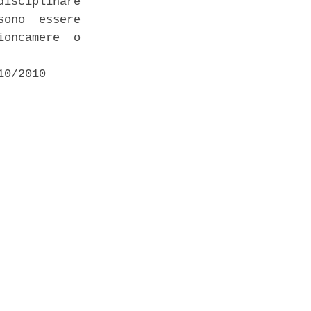
isciplinare

ono  essere

oncamere  o

0/2010 
