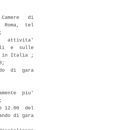
Camere   di

 Roma,  tel

 

  attivita'

i  e  sulle

in Italia ; 

; 

o  di  gara

mente  piu'

 

 12.00  del

ndo di gara
