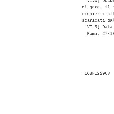
  VI.3) Docu
di gara, il 
richiesti al
scaricati da
  VI.5) Data
  Roma, 27/10
            
            