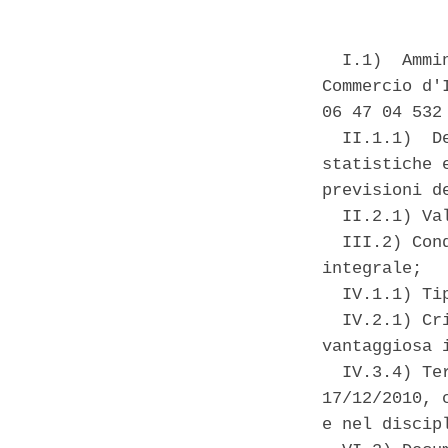
  I.1)  Ammi
Commercio d'
06 47 04 532
  II.1.1)  D
statistiche 
previsioni d
  II.2.1) Va
  III.2) Con
integrale; 

  IV.1.1) Ti
  IV.2.1) Cr
vantaggiosa 
  IV.3.4) Te
17/12/2010, 
e nel discipl