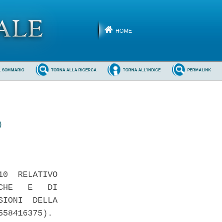
HOME
L SOMMARIO
TORNA ALLA RICERCA
TORNA ALL'INDICE
PERMALINK
)
0  RELATIVO

HE   E   DI

IONI  DELLA

58416375). 
