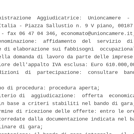
nistrazione  Aggiudicatrice:  Unioncamere  -  
Italia - Piazza Sallustio n. 9 V piano, 00187 
 - fax 06 47 04 346, economato@unioncamere.it;
enominazione:  affidamento  del  servizio  di 
e di elaborazione sui fabbisogni  occupazional
ella domanda di lavoro da parte delle imprese 
lore dell'appalto IVA esclusa: Euro 610.000,00
dizioni  di  partecipazione:  consultare  band
po di procedura: procedura aperta; 

iterio di  aggiudicazione:  offerta  economica
in base a criteri stabiliti nel bando di gara;
rmine di ricezione delle offerte: entro le ore
corredate dalla documentazione indicata nel ba
inare di gara; 
