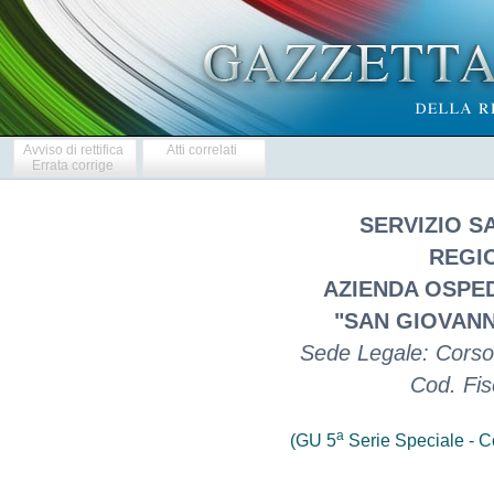
Avviso di rettifica
Atti correlati
Errata corrige
SERVIZIO S
REGI
AZIENDA OSPE
"SAN GIOVANN
Sede Legale: Corso
Cod. Fi
a
(GU 5
Serie Speciale - Co