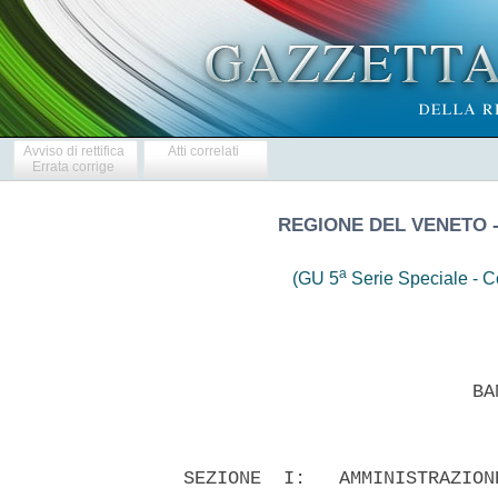
Avviso di rettifica
Atti correlati
Errata corrige
REGIONE DEL VENETO - 
a
(GU 5
Serie Speciale - Co
                            BAN
  SEZIONE  I:   AMMINISTRAZION