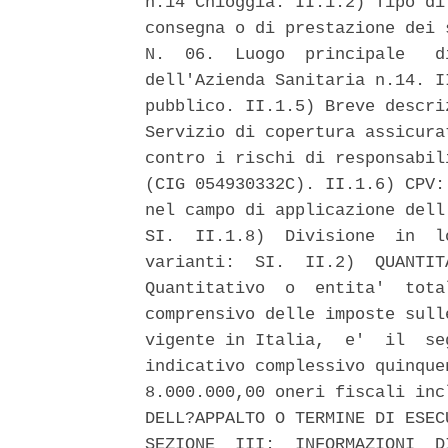
n.14 Chioggia. II.1.2) Tipo di
consegna o di prestazione dei 
N.  06.  Luogo  principale   d
dell'Azienda Sanitaria n.14. I
pubblico. II.1.5) Breve descri
Servizio di copertura assicura
contro i rischi di responsabil
(CIG 054930332C). II.1.6) CPV:
nel campo di applicazione dell
SI.  II.1.8)  Divisione  in  l
varianti:  SI.  II.2)  QUANTIT
Quantitativo  o  entita'  tota
comprensivo delle imposte sull
vigente in Italia,  e'  il  se
indicativo complessivo quinque
8.000.000,00 oneri fiscali inc
DELL?APPALTO O TERMINE DI ESEC
SEZIONE  III:  INFORMAZIONI  D