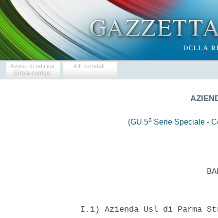
Avviso di rettifica
Atti correlati
Errata corrige
AZIEN
a
(GU 5
Serie Speciale - Co
                            BAN
  I.1) Azienda Usl di Parma St