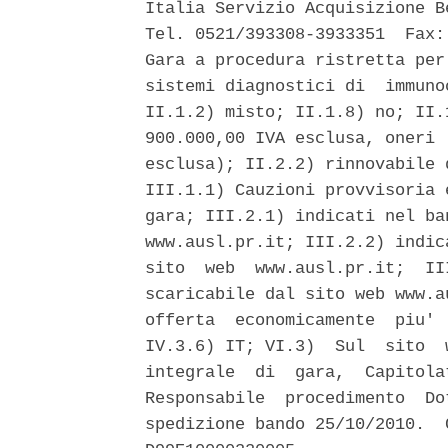
Italia Servizio Acquisizione B
Tel. 0521/393308-3933351  Fax:
Gara a procedura ristretta per
sistemi diagnostici di  immuno
II.1.2) misto; II.1.8) no; II.
900.000,00 IVA esclusa, oneri 
esclusa); II.2.2) rinnovabile 
III.1.1) Cauzioni provvisoria 
gara; III.2.1) indicati nel ba
www.ausl.pr.it; III.2.2) indic
sito  web  www.ausl.pr.it;  II
scaricabile dal sito web www.a
offerta  economicamente  piu' 
IV.3.6) IT; VI.3)  Sul  sito  
integrale  di  gara,  Capitola
Responsabile  procedimento  Do
spedizione bando 25/10/2010.  