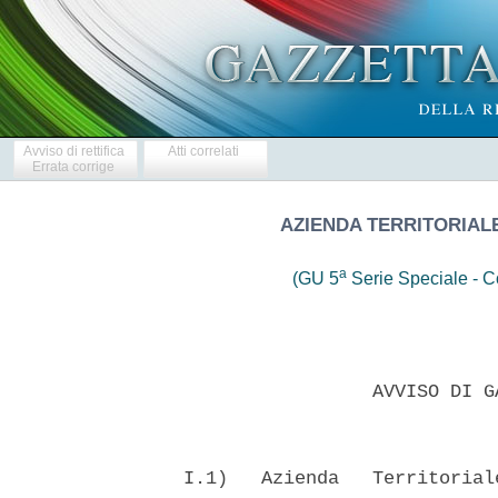
Avviso di rettifica
Atti correlati
Errata corrige
AZIENDA TERRITORIALE
a
(GU 5
Serie Speciale - Co
                   AVVISO DI G
  I.1)   Azienda   Territorial