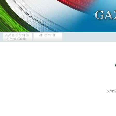
Avviso di rettifica
Atti correlati
Errata corrige
 
         Servizi di ingegneria integrati - 2010/S 207-316498 
 
 
                       BANDO DI GARA -Servizi 
 

  SEZIONE I: AMMINISTRAZIONE AGGIUDICATRICE 
  I.1)DENOMINAZIONE, INDIRIZZI E PUNTI DI CONTATTO 
  Infrastrutture Lombarde SpA, via Copernico, n. 38 -  All'attenzione
ing. Antonio Giulio Rognoni - 20125 Milano  -ITALIA  -  Telefono  +39
0267971711  -  Posta  elettronica:  ufficiogare@ilspa.it  -  Fax  +39
0267971787 
  Indirizzo(i) internet: Profilo di committente http://www.ilspa.it 
  Ulteriori informazioni sono disponibili presso: I punti di contatto
sopra indicati 
  Il capitolato d'oneri e la documentazione complementare (inclusi  i
documenti per il dialogo competitivo e per  il  sistema  dinamico  di
acquisizione) sono disponibili presso:  I  punti  di  contatto  sopra
indicati 
  Le offerte o le domande di partecipazione vanno inviate a: I  punti
di contatto sopra indicati 
  I.2)TIPO DI AMMINISTRAZIONE AGGIUDICATRICE E PRINCIPALI SETTORI  DI
ATTIVITA' 
  Organismo di diritto pubblico 
  L'amministrazione  aggiudicatrice  acquista  per  conto  di   altre
amministrazioni aggiudicatrici No 
  SEZIONE II: OGGETTO DELL'APPALTO 
  II.1)DESCRIZIONE 
  II.1.1)Denominazione  conferita  all'appalto   dall'amministrazione
aggiudicatrice: 
  Procedura aperta per l'affidamento dell'incarico di controllo della
progettazione definitiva e di verifica, ai sensi  dell'art.  112  del
D.Lgs. n. 163/2006,  della  progettazione  esecutiva  afferenti  alla
realizzazione in concessione  di  costruzione  e  gestione  ai  sensi
dell'art. 144 del D.Lgs. n. 163/2006 del Nuovo Ospedale di Garbagnate
Milanese. 
  II.1.2)Tipo di appalto e luogo di esecuzione, luogo di  consegna  o
di prestazione dei servizi: 
  Servizi 
  Categoria di servizi: N. 12 
  Luogo principale di esecuzione: Milano. 
  Codice NUTS ITC45 
  II.1.3)L'avviso riguarda: un appalto pubblico 
  II.1.4)Informazioni relative all'accordo quadro 
  II.1.5)Breve descrizione dell'appalto o degli acquisti 
  Incarico di controllo della progettazione definitiva e di verifica,
ai sensi dell'art. 112 del D.Lgs. n.  163/2006,  della  progettazione
esecutiva, compreso il controllo della progettazione definitiva e  la
verifica della progettazione esecutiva  in  itinere,  afferenti  alla
realizzazione in concessione  di  costruzione  e  gestione  ai  sensi
dell'art. 144 del D.Lgs. n. 163/2006 del Nuovo Ospedale di Garbagnate
Milanese   secondo   le   indicazioni   contenute   nel   "Capitolato
prestazionale". 
  II.1.6)CPV (Vocabolario comune per gli appalti):71340000 
  II.1.7)L'appalto rientra nel  campo  di  applicazione  dell'accordo
sugli appalti pubblici (AAP)Si' 
  II.1.8)Divisione in lotti: No 
  II.1.9)Ammissibilita' di varianti:No 
  II.2)QUANTITATIVO O ENTITA' DELL'APPALTO 
  II.2.1)Quantitativo o entita' totale 
  262.690,00 EUR, comprensivi di spese  e  oneri  previdenziali,  IVA
esclusa. 
  II.2.2)Opzioni: No 
  II.3)DURATA DELL'APPALTO O TERMINE DI ESECUZIONE 
  Periodo in giorni: 200 (dall'aggiudicazione dell'appalto) 
  SEZIONE  III:  INFORMAZIONI  DI  CARATTERE  GIURIDICO,   ECONOMICO,
FINANZIARIO E TECNICO 
  III.1)CONDIZIONI RELATIVE ALL'APPALTO 
  III.1.1)Cauzioni e garanzie richieste 
  i) L'offerta dovra' essere corredata, a pena di esclusione: 
  a) dalla garanzia provvisoria di cui all'art. 75, commi  1  e  ss.,
D.Lgs. 163/2006 pari al 2 % (due per cento) dell'importo  complessivo
dell'appalto di cui al punto II.2.1) del presente bando di  gara.  La
garanzia deve avere validita' di almeno 180 giorni dal termine per il
ricevimento delle offerte di cui al punto IV.3.4 del  presente  bando
di gara; 
  b) dalla dichiarazione di  un  istituto  bancario,  oppure  di  una
compagnia di assicurazione, oppure di  un  intermediario  finanziario
iscritto nell'elenco speciale di  cui  all'art.  107  del  D.Lgs.  n.
385/1993 contenente l'impegno a rilasciare, in caso di aggiudicazione
dell'appalto, a richiesta del concorrente, una fideiussione o polizza
relativa alla cauzione definitiva pari al  10  %  (dieci  per  cento)
dell'importo contrattuale, ai  sensi  del  combinato  disposto  degli
artt. 75 comma 8 e 113 del D.Lgs. n. 163/2006. 
  ii)  L'aggiudicatario  dovra'  fornire  le  seguenti   garanzie   e
coperture assicurative, pena la decadenza dall'affidamento e le altre
conseguenze previste dalla normativa vigente: 
  a)  una  cauzione  definitiva,  pari  al  10  (dieci)   per   cento
dell'importo contrattuale, secondo i contenuti e le modalita' di  cui
all'art. 113 del D.Lgs. 163/2006 e s.m.i. e 101 del D.P.R. 554/1999 e
s.m.i.; 
  b) una polizza di responsabilita' civile professionale,  estesa  al
danno alle opere, dovuta ad errori  od  omissioni  nello  svolgimento
dell'attivita' di verifica con massimale non inferiore a 2 500 000,00
EUR. 
  Tutte le cauzioni e le garanzie richieste dovranno essere  conformi
agli schemi tipo contenuti nel DM 123/2004 pubblicato sulla  GURI  n.
109 dell'11.5.2004. 
  III.1.2)Principali modalita' di finanziamento e  di  pagamento  e/o
riferimenti alle disposizioni applicabili in materia 
  Finanziamento  a  carico  di:  stato,  regione  Lombardia,  Azienda
ospedaliera. 
  III.1.3)Forma giuridica che dovra' assumere  il  raggruppamento  di
operatori economici aggiudicatario dell'appalto 
  III.1.4)Altre   condizioni   particolari   cui   e'   soggetta   la
realizzazione dell'appalto 
  III.2)CONDIZIONI DI PARTECIPAZIONE 
  III.2.1)Situazione personale degli operatori, inclusi  i  requisiti
relativi  all'iscrizione  nell'albo  professionale  o  nel   registro
commerciale 
  Informazioni e formalita' necessarie per valutare la conformita' ai
requisiti: Alla selezione possono partecipare i soggetti  di  seguito
elencati che attestino il possesso dei, e possiedano i  requisiti  di
cui al paragrafo III.2.3 del bando di gara, sempre che non sussistano
le cause di esclusione di seguito indicate: 
  a) Organismi di ispezione di tipo A nel settore  delle  costruzioni
accreditati ai sensi della normativa europea UNI CEI EN ISO/IEC 17020
da enti partecipanti all'European Cooperation for Accreditation (EA); 
  b) Raggruppamenti temporanei o  consorzi  ordinari  di  concorrenti
costituiti o costituendi dai soggetti di  cui  alla  lettera  a)  del
presente  paragrafo;  a   tali   raggruppamenti   si   applicano   le
disposizioni di cui all'art. 37 D.Lgs. 163/06; 
  c) consorzi stabili costituiti dai soggetti di cui alla lettera  a)
del presente paragrafo ai sensi  e  nel  rispetto  dell'art.  36  del
D.Lgs. n. 163/2006; 
  d) GEIE, ai sensi del regolamento CEE 2137/85 e del D.Lgs. 240/91; 
  e)  Organismi  appartenenti  ad  altri  stati  membri   dell'Unione
europea,  sempreche'  siano  abilitati,  nei  rispettivi  ordinamenti
nazionali, ad eseguire le prestazioni. 
  Oggetto del presente appalto. 
  Non e' ammessa la partecipazione alla gara di concorrenti: 
  a) per i quali sussistono le cause di esclusione di cui all'art. 38
del D.Lgs. 163/2006 e  s.m.i.,  nonche'  ogni  altra  situazione  che
determini l'esclusione dalla gara e/o l'incapacita' a  contrarre  con
la pubblica amministrazione; 
  b) che siano interessati dai piani individuali di emersione di  cui
all'art. 1 bis comma 14 della legge 18.10.2001 n. 383 e s.m.i.; 
  c) per i quali sono stati assunti provvedimenti ai sensi  dell'art.
14 del D.Lgs. 9.4.2008, n. 81; 
  d) per i quali sussistono la contemporanea partecipazione alla gara
in piu' di un raggruppamento o consorzio ordinario  ovvero  in  forma
individuale e in raggruppamento o consorzio ordinario ovvero in  piu'
di un consorzio stabile ovvero come concorrente in qualsiasi forma  e
come consorziato indicato, ai sensi dell'art. 36, comma 5 del  D.Lgs.
n. 163/2006 ovvero  come  autonomo  concorrente  e  come  consorziato
indicato, ai sensi dell'articolo 37, comma  7,  ultimo  periodo,  del
D.Lgs. n. 163/2006, da uno dei consorzi di cui all'art. 34, comma  1,
lett. b), del D.Lgs. n. 163/2006 partecipante alla gara. 
  Per gli operatori economici  aventi  sede  in  altri  Stati  membri
dell'U.E. vale il rispetto di quanto previsto dagli artt. 38 comma  5
e 39 del D.Lgs. 163/06. 
  L'assenza delle condizioni preclusive sopra elencate e' provata,  a
pena di esclusione,  con  le  modalita',  le  forme  ed  i  contenuti
previsti nel disciplinare di gara. 
  III.2.2)Capacita' economica e finanziaria 
  III.2.3)Capacita' tecnica 
  Informazioni e formalita' necessarie per valutare la conformita' ai
requisiti: 
  a) aver espletato negli ultimi 5 anni precedenti  la  pubblicazione
del bando di gara n. 1 servizio di  verifica  di  progetti  ai  sensi
dell'art. 112 D.Lgs. 163/2006, relativo a lavori di importo  pari  ad
almeno 100 000 000,00 EUR IVA  esclusa,  riconducibile  ad  un  unico
contratto e inerente opere  di  edilizia  ospedaliera.  Nel  caso  di
raggruppamento,  detto  requisito   deve   essere   posseduto   dalla
capogruppo; 
  b) possesso al momento della pubblicazione del  bando  di  gara  di
accreditamento, ai sensi della normativa UNI CEI EN ISO/IEC 17020, da
enti partecipanti all'European Cooperation  for  Accreditation  (EA),
come organismi di ispezione di tipo A nel settore delle  costruzioni.
Nel caso di raggruppamento, detto requisito deve essere posseduto  da
tutti i soggetti facenti parte dello stesso; 
  c) impegno a costituire un gruppo di lavoro con la presenza  minima
delle seguenti professionalita': 
  a) gestione e management del servizio: coordinatore e  responsabile
del servizio; 
  b)  congruita'   tecnico-economica   del   progetto:   esperto   in
valutazioni tecnico-economiche e in contabilita'; 
  c)  tecnologia  edilizia  sanitaria:  esperto   in   componenti   e
sottosistemi  edilizi  -  edilizia  ospedaliera,  esperto  in  layout
funzionali; 
  d) strutture: esperto in geotecnica, in strutture di  fondazione  e
di elevazione e in ingegneria sismica; 
  e) impianti: esperto impianti meccanici  e  impianti  idrosanitari,
esperto in impianti  elettrici,  di  illuminamento,  di  telefo