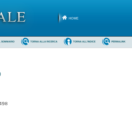
HOME
L SOMMARIO
TORNA ALLA RICERCA
TORNA ALL'INDICE
PERMALINK
)