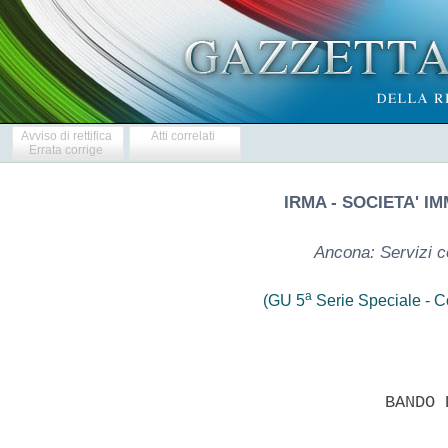
Avviso di rettifica
Atti correlati
Errata corrige
IRMA - SOCIETA' 
Ancona: Servizi c
a
(GU 5
Serie Speciale - Co
                        BANDO 