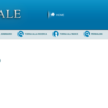
HOME
L SOMMARIO
TORNA ALLA RICERCA
TORNA ALL'INDICE
PERMALINK
)