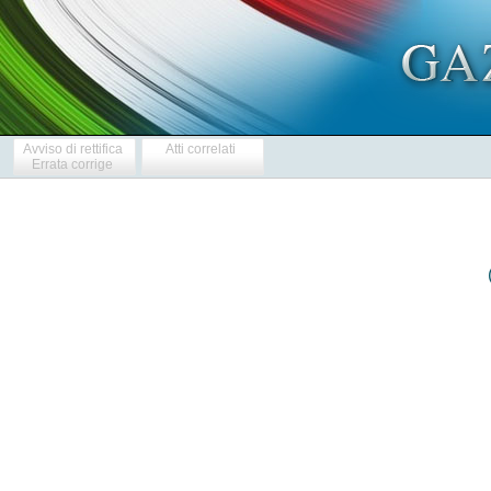
Avviso di rettifica
Atti correlati
Errata corrige
 
                  BANDO DI GARA - SETTORI SPECIALI 
 
 
                              Forniture 
 

  SEZIONE I: ENTE AGGIUDICATORE 
  I.1)DENOMINAZIONE, INDIRIZZI E PUNTI DI CONTATTO 
  Ferrovienord SpA 
  p.le Cadorna n. 14/16 
  All'attenzione dott.ssa Sarah Laquagni - dir. generale  -  servizio
approvvigionamenti - unita' gare e appalti 
  20123 Milano 
  ITALIA 
  Telefono +39 0285114250-4514 
  Fax +39 0285114621 
  Indirizzo(i) internet 
  Ente aggiudicatore www.fnmgroup.it 
  Ulteriori informazioni sono disponibili presso: I punti di contatto
sopra indicati 
  Il capitolato d'oneri e la documentazione complementare (inclusi  i
documenti per il sistema dinamico di acquisizione)  sono  disponibili
presso: I punti di contatto sopra indicati 
  Le  offerte  o  le  domande  di  partecipazione  vanno  inviate  a:
Ferrovienord SpA - ufficio protocollo 
  p.le Cadorna 14/16 
  20123 Milano 
  ITALIA 
  Telefono +39 0285114468 
  Fax +39 0285114708 
  I.2)PRINCIPALI SETTORI DI ATTIVITA' DELL'ENTE AGGIUDICATORE 
  Servizi ferroviari 
  SEZIONE II: OGGETTO DELL'APPALTO 
  II.1)DESCRIZIONE 
  II.1.1)Denominazione conferita all'appalto dall'ente aggiudicatore 
  Fornitura, posa in opera e manutenzione annuale in full service  di
impianti di lubrificazione delle rotaie. 
  II.1.2)Tipo di appalto e luogo di esecuzione, luogo di  consegna  o
di prestazione dei servizi 
  Forniture: Acquisto 
  Luogo principale di consegna: Linea Saronno-Laveno. 
  Linea Saronno-Novara. 
  Linea Busto-Malpensa. 
  Linea Bovisa-Asso. 
  II.1.3)Il bando riguarda 
  un appalto pubblico 
  II.1.4)Informazioni relative all'accordo quadro 
  II.1.5)Breve descrizione dell'appalto o degli acquisti 
  Fornitura, posa in opera e manutenzione annuale in full service  di
impianti di lubrificazione delle rotaie. 
  II.1.6)CPV (vocabolario comune per gli appalti) 
  42113150 
  II.1.7)L'appalto rientra nel  campo  di  applicazione  dell'accordo
sugli appalti pubblici (AAP) 
  No 
  II.1.8)Divisione in lotti : No 
  II.1.9)Ammissibilita' di varianti: No 
  II.2)QUANTITATIVO O ENTITA' DELL'APPALTO 
  II.2.1)Quantitativo o entita' totale: 
  Importo presunto dell'appalto 594 818 EUR IVA esclusa e comprensivo
degli oneri della sicurezza pari a 318,00 EUR. 
  valore stimato, IVA esclusa 594 818,00 EUR 
  II.2.2)Opzioni: No 
  II.3)DURATA DELL'APPALTO O TERMINE DI ESECUZIONE 
  Periodo in mesi: 24 (dall'aggiudicazione dell'appalto) 
  SEZIONE  III:  INFORMAZIONI  DI  CARATTERE  GIURIDICO,   ECONOMICO,
FINANZIARIO E TECNICO 
  III.1)CONDIZIONI RELATIVE ALL'APPALTO 
  III.1.1)Cauzioni e garanzie richieste 
  Specificate nel disciplinare di gara. 
  III.1.2)Principali modalita' di finanziamento e  di  pagamento  e/o
riferimenti alle disposizioni applicabili in materia 
  Fondi di esercizio. 
  III.1.3)Forma giuridica che dovra' assumere  il  raggruppamento  di
operatori economici aggiudicatario 
  Tutte le forme ammesse dall'ordinamento. 
  III.1.4)Altre   condizioni   particolari   cui   e'   soggetta   la
realizzazione dell'appalto: No 
  III.2)CONDIZIONI DI PARTECIPAZIONE 
  III.2.1)Situazione personale degli operatori, inclusi  i  requisiti
relativi  all'iscrizione  nell'albo  professionale  o  nel   registro
commerciale 
  Informazioni e formalita' necessarie per valutare la conformita' ai
requisiti:   Ferrovienord   nel    rispetto    del    principio    di
proporzionalita' e nell'esercizio della facolta' di cui all'art.  206
comma 3 del D.Lgs. 163/06,  stabilisce  come  segue  i  requisiti  di
partecipazione alla presente procedura. 
  I concorrenti devono dimostrare /dichiarare a pena di esclusione di
essere in possesso dei seguenti requisiti: 
  1) iscrizione alla CCIAA; 
  2) assenza di cause di esclusione ex art. 38 D.Lgs. 163/06, come da
disciplinare di gara. 
  III.2.2)Capacita' economica e finanziaria 
  Ferrovienord nel  rispetto  del  principio  di  proporzionalita'  e
nell'esercizio della facolta' di cui all'art. 206 comma 3 del  D.Lgs.
163/06, stabilisce come segue  i  requisiti  di  partecipazione  alla
presente procedura. 
  I concorrenti devono dimostrare /dichiarare a pena di esclusione di
essere in possesso dei seguenti requisiti: 
  1) di aver realizzato un  fatturato  globale  nell'ultimo  triennio
2007-2008-2009,  per  ciascun   anno,   non   inferiore   al   doppio
dell'importo presunto base di gara dell'appalto 1 200 000 EUR. 
  III.2.3)Capacita' tecnica 
  Informazioni e formalita' necessarie per valutare la conformita' ai
requisiti Ferrovienord nel rispetto del principio di proporzionalita'
e nell'esercizio della facolta' di  cui  all'art.  206  comma  3  del
D.Lgs. 163/06, stabilisce il  seguente  requisito  di  partecipazione
alla presente procedura. 
  I concorrenti devono dimostrare /dichiarare a pena di esclusione di
essere in possesso della certificazione di  qualita'  UNI  ISO  9001:
9002 rilasciate da organismo accreditato Sincert ovvero da  organismi
di  certificazione  riconosciuti  o  accreditati   dalle   competenti
autorita' di uno Stato dell'Unione europea. 
  III.2.4)Appalti riservati : No 
  III.3)CONDIZIONI RELATIVE ALL'APPALTO DI SERVIZI 
  III.3.1)La prestazione del servizio e' riservata ad una particolare
professione 
  III.3.2)Le  persone  giuridiche  devono  indicare  il  nome  e   le
qualifiche professionali delle persone incaricate  della  prestazione
del servizio 
  SEZIONE IV: PROCEDURA 
  IV.1)TIPO DI PROCEDURA 
  IV.1.1)Tipo di procedura : Aperta 
  IV.2)CRITERI DI AGGIUDICAZIONE 
  IV.2.1)Criteri di aggiudicazione: Prezzo piu' basso 
  IV.2.2)Ricorso ad un'asta elettronica: No 
  IV.3)INFORMAZIONI DI CARATTERE AMMINISTRATIVO 
  IV.3.1)Numero  di  riferimento  attribuito  al  dossier   dall'ente
aggiudicatore : CIG 055479467C 
  IV.3.2)Pubblicazioni precedenti relative allo stesso appalto: No 
  IV.3.3)Condizioni  per  ottenere  il  capitolato   d'oneri   e   la
documentazione complementare 
  Termine per il ricevimento  delle  richieste  di  documenti  o  per
l'accesso ai documenti 22.11.2010 
  Documenti a pagamento: No 
  IV.3.4)Termine per il ricevimento delle offerte e delle domande  di
partecipazione : 
  14.12.2010 - 12:00 
  IV.3.5)Lingue   utilizzabili    per    la    presentazione    delle
offerte/domande di partecipazione 
  italiano. 
  IV.3.6)Periodo minimo durante il  quale  l'offerente  e'  vincolato
alla propria offerta 
  Periodo in giorni: 180 (dal termine ultimo per il ricevimento delle
offerte) 
  IV.3.7)Modalita' di apertura delle offerte  :  Data:  15.12.2010  -
10:00 
  Luogo : Sede della Stazione Appaltante. 
  Persone ammesse ad assistere all'apertura delle offerte: Si' 
  Rappresentanti dei concorrenti muniti di idonea delega/procura. 
  SEZIONE VI: ALTRE INFORMAZIONI 
  VI.1)TRATTASI DI UN APPALTO PERIODICO 
  No 
  VI.2)APPALTI CONNESSI AD UN PROGETTO E/O PROGRAMMA  FINANZIATO  DAI
FONDI COMUNITARI 
  No 
  VI.3)INFORMAZIONI COMPLEMENTARI 
  1) I criteri di valutazione delle offerte di cui  la  punto  IV.2.1
sono ulteriormente specificati nel disciplinare di gara; 
  2) I concorrenti potranno prendere visione della documentazione  di
gara fino al giorno 22.11.2010. La documentazione completa  di  gara,
di cui sopra e' visionabile presso FNM SpA, p.le Cadorna 14,  Milano,
ITALIA (sig.ra Croci Patrizia  -  tel.  +39  02785114514  -  fax  +39
0285114621) in orari d'ufficio (9:30/14:30). 
  Ai fini della partecipazione  alla  gara,  pena  di  esclusione,  i
soggetti che intendono presentare offerta dovranno pertanto  ritirare
presso Ferrovienord SpA, p.le Cadorna n.  14  Milano,  ITALIA,  copia
della documentazione di gara cartacea entro il 22.11.2010. I soggetti
che intendono presentare offerta dovranno concordare giorno e ora per
il  ritiro  della  documentazione.  Verra'  rilasciato  pertanto   un
documento attestante il ritiro della documentazione; 
  3) Tutte  le  comunicazioni,  le  richieste  di  chiarimenti  e  le
osservazioni relativi a qualsiasi aspetto della gara dovranno  essere
indirizzate in forma scritta alla direzione generale - unita' gare  e
appalti - al responsabile del procedimento di gara  esclusivamente  a
mezzo fax al n. +39 0285114621 (tel  +39  0285114250/4514)  entro  il
giorno 30.11.2010; diversamente le comunicazioni saranno  considerate
prive di effetto  e  non  saranno  incluse  nel  fascicolo  di  gara.
Ferrovienord SpA pubblichera' i  questiti  pervenuti  e  le  relative
risposte sul sito http://www.fnmgroup.it/ (bandi); 
  4) L'appalto sara' aggiudicato al concorrente che avra'  presentato
la migliore offerta con il criterio del prezzo piu' basso come meglio
specificato nel disciplinare di gara; 
  5) Ciascun concorrente potra' presentare una sola offerta; 
  6) La Stazione Appaltante si riserva  la  facolta'  di  aggiudicare
anche in presenza di una sola offerta valida; 
  7) Modalita' di presentazione delle  offerte  e  di  aggiudicazione
sono indicate nel disciplinare di gara; 
  8)  L'offerente  e'  vincolato  alla  propria   offerta   per   180
(centottanta) giorni dal termine  ultimo  per  il  ricevimento  delle
offerte; 
  9)  Il  bando  di  gara  e'  disponibili  all'indirizzo   internet:
http://www.fnmgroup.it/; 
  10) Ferrovienord SpA si riserva a  suo  insindacabile  giudizio  di
interrompere il procedimento di gara o di non aggiudicare la gara; 
  11) Responsabile del procedimento  in  fase  di  affidamento  dott.
Ernesto Artuso; 
  12)  Responsabile  del  procedimento  in  fase  di  esecuzione  del
servizio: dott. Dario Lonardoni; 
  13)  Responsabile  per  il  diritto  di  accesso  agli  atti:  avv.
Antonella Tiraboschi. 
  VI.4)PROCEDURE DI RICORSO 
  VI.4.1)Organismo responsabile delle procedure di ricorso 
  Tribunale amministrativo regionale per la Lombardia, Milano : 20122
Milano, ITALIA 
  Telefono +39 02783803 
  Internet: www.giustizia-amministrativa.it 
  Fax +39 0276015209 
  VI.4.2)Presentazione di ricorso 
  VI.4.3)Servizio presso il quale sono disponibili informazioni sulla
presentazione di ricorso 
  VI.5)DATA DI S