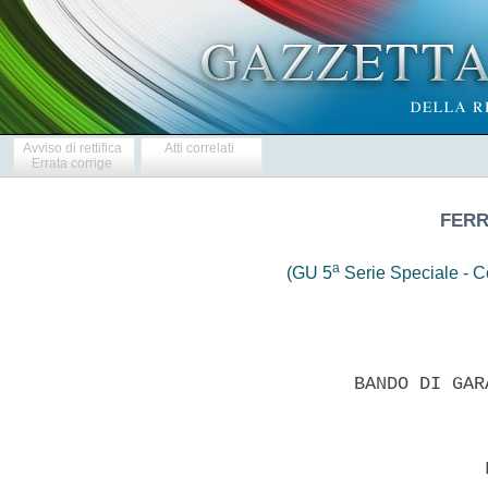
Avviso di rettifica
Atti correlati
Errata corrige
FERR
a
(GU 5
Serie Speciale - Co
 
                  BANDO DI GARA - SETTORI SPECIALI 
 
 
                              Forniture 
 

  SEZIONE I: ENTE AGGIUDICATORE 
  I.1)DENOMINAZIONE, INDIRIZZI E PUNTI DI CONTATTO 
  Ferrovienord SpA - p.le Cadorna n. 14/16 - 20123 Milano - ITALIA 
  All'attenzione dott.ssa Sarah Laquagni - dir. generale  -  servizio
approvvigionamenti - unita' gare e appalti 
  Telefono +39 0285114250-4251 - Fax +39 0285114621 
  Indirizzo(i) internet: Ente aggiudicatore www.fnmgroup.it 
  Ulteriori informazioni sono disponibili presso: I punti di contatto
sopra indicati 
  Il capitolato d'oneri e la documentazione complementare (inclusi  i
documenti per il sistema dinamico di acquisizione)  sono  disponibili
presso: I punti di contatto sopra indicati 
  Le  offerte  o  le  domande  di  partecipazione  vanno  inviate  a:
Ferrovienord SpA - ufficio protocollo - p.le Cadorna  14/16  -  20123
Milano - ITALIA 
  Telefono +39 0285114468 - Fax +39 0285114708 
  I.2)PRINCIPALI SETTORI DI ATTIVITA' DELL'ENTE AGGIUDICATORE 
  Servizi ferroviari 
  SEZIONE II: OGGETTO DELL'APPALTO 
  II.1)DESCRIZIONE 
  II.1.1)Denominazione conferita all'appalto dall'ente aggiudicatore 
  Fornitura "veicolo polivalente". CIG 0554800B6E. 
  II.1.2)Tipo di appalto e luogo di esecuzione, luogo di  consegna  o
di prestazione dei servizi: Forniture 
  II.1.3)Il bando riguarda: un appalto pubblico 
  II.1.4)Informazioni relative all'accordo quadro 
  II.1.5)Breve descrizione dell'appalto o degli acquisti 
  Fornitura "veicolo polivalente". CIG 0554800B6E. 
  II.1.6)CPV (vocabolario comune per gli appalti) 
  34621200 
  II.1.7)L'appalto rientra nel  campo  di  applicazione  dell'accordo
sugli appalti pubblici (AAP): Si' 
  II.1.8)Divisione in lotti: No 
  II.1.9)Ammissibilita' di varianti: No 
  II.2)QUANTITATIVO O ENTITA' DELL'APPALTO 
  II.2.1)Quantitativo o entita' totale 
  L'importo presunto a base di gara  e'  di  Euro.  550.000,00.=  IVA
esclusa, oneri per la sicurezza stimati in Euro 0,00.=. 
  II.2.2)Opzioni 
  II.3)DURATA DELL'APPALTO O TERMINE DI ESECUZIONE 
  SEZIONE  III:  INFORMAZIONI  DI  CARATTERE  GIURIDICO,   ECONOMICO,
FINANZIARIO E TECNICO 
  III.1)CONDIZIONI RELATIVE ALL'APPALTO 
  III.1.1)Cauzioni e garanzie richieste 
  Specificate nel disciplinare di gara. 
  III.1.2)Principali modalita' di finanziamento e  di  pagamento  e/o
riferimenti alle disposizioni applicabili in materia 
  Fondi d'esercizio. 
  III.1.3)Forma giuridica che dovra' assumere  il  raggruppamento  di
operatori economici aggiudicatario 
  Tutte le forme ammesse dall'ordinamento. 
  III.1.4)Altre   condizioni   particolari   cui   e'   soggetta   la
realizzazione dell'appalto: No 
  III.2)CONDIZIONI DI PARTECIPAZIONE 
  III.2.1)Situazione personale degli operatori, inclusi  i  requisiti
relativi  all'iscrizione  nell'albo  professionale  o  nel   registro
commerciale 
  Informazioni e formalita' necessarie per valutare la conformita' ai
requisiti:   Ferrovienord   nel    rispetto    del    principio    di
proporzionalita' e nell'esercizio della facolta' di cui all'art.  206
comma 3 del D.Lgs. 163/06,  stabilisce  come  segue  i  requisiti  di
partecipazione alla presente procedura. 
  I concorrenti devono dimostrare /dichiarare a pena di esclusione di
essere in possesso dei seguenti requisiti: 
  1) iscrizione  alla  CCIAA  in  analogo  registro  dello  Stato  di
residenza (se imprenditore straniero) da cui  risulti  che  l'impresa
opera nel settore della fabbricazione di macchine, di apparecchiature
meccaniche  ed  elettromeccaniche,  di   attrezzature   e   manufatti
metallici in genere; 
  2) assenza di cause di esclusione ex art. 38 del D.Lgs. 163/06. 
  Vedi disciplinare di gara. 
  III.2.2)Capacita' economica e finanziaria 
  Ferrovienord nel  rispetto  del  principio  di  proporzionalita'  e
nell'esercizio della facolta' di cui all'art. 206 comma 3 del  D.Lgs.
163/06, stabilisce come segue  i  requisiti  di  partecipazione  alla
presente procedura. 
  I concorrenti devono dimostrare /dichiarare a pena di esclusione di
essere in possesso dei seguenti requisiti: 
  1) aver conseguito un fatturato minimo nel triennio 2007-2009,  per
ciascun anno, non inferiore al doppio dell'importo presunto a base di
gara dell'appalto 1 100 000,00 EUR. 
  III.2.3)Capacita' tecnica 
  Informazioni e formalita' necessarie per valutare la conformita' ai
requisiti Ferrovienord nel rispetto del principio di proporzionalita'
e nell'esercizio della facolta' di  cui  all'art.  206  comma  3  del
D.Lgs. 163/06, stabilisce il  seguente  requisito  di  partecipazione
alla presente procedura. 
  I concorrenti devono dimostrare /dichiarare a pena di esclusione di
essere in possesso della certificazione di  qualita'  UNI  ISO  9001:
9002 rilasciate da organismo accreditato Sincert ovvero da  organismi
di  certificazione  riconosciuti  o  accreditati   dalle   competenti
autorita' di uno Stato dell'Unione europea. 
  III.2.4)Appalti riservati: No 
  III.3)CONDIZIONI RELATIVE ALL'APPALTO DI SERVIZI 
  III.3.1)La prestazione del servizio e' riservata ad una particolare
professione 
  III.3.2)Le  persone  giuridiche  devono  indicare  il  nome  e   le
qualifiche professionali delle persone incaricate  della  prestazione
del servizio 
  SEZIONE IV: PROCEDURA 
  IV.1)TIPO DI PROCEDURA 
  IV.1.1)Tipo di procedura: Aperta 
  IV.2)CRITERI DI AGGIUDICAZIONE 
  IV.2.1)Criteri di aggiudicazione 
  Offerta economicamente piu' vantaggiosa in base ai criteri indicati
di seguito 
  1. Valore economico. Ponderazione 50 
  2. Valore tecnico. Ponderazione 20 
  3. Garanzia. Ponderazione 9 
  4. Termine di consegna. Ponderazione 8 
  5. Caratteristiche e rendimento funzionale. Ponderazione 5 
  6. Assistenza post-vendita. Ponderazione 4 
  7. Corso d'istruzione. Ponderazione 2 
  8. Programma di manutenzione fornitura ricambi. Ponderazione 2 
  IV.2.2)Ricorso ad un'asta elettronica: No 
  IV.3)INFORMAZIONI DI CARATTERE AMMINISTRATIVO 
  IV.3.1)Numero  di  riferimento  attribuito  al  dossier   dall'ente
aggiudicatore: CIG 0554800B6E 
  IV.3.2)Pubblicazioni precedenti relative allo stesso appalto: No 
  IV.3.3)Condizioni  per  ottenere  il  capitolato   d'oneri   e   la
documentazione complementare 
  Termine per il ricevimento  delle  richieste  di  documenti  o  per
l'accesso ai documenti 22.11.2010 
  Documenti a pagamento No 
  IV.3.4)Termine per il ricevimento delle offerte e delle domande  di
partecipazione 
  14.12.2010 - 12:00 
  IV.3.5)Lingue   utilizzabili    per    la    presentazione    delle
offerte/domande di partecipazione: italiano. 
  IV.3.6)Periodo minimo durante il  quale  l'offerente  e'  vincolato
alla propria offerta 
  Periodo in giorni: 180 (dal termine ultimo per il ricevimento delle
offerte) 
  IV.3.7)Modalita' di apertura delle offerte 
  Data: 15.12.2010 - 11:00 
  Luogo: Sede della Stazione Appaltante. 
  Persone ammesse ad assistere all'apertura delle offerte Si' 
  Rappresentanti dei concorrenti miniti di idonea delega/procura. 
  SEZIONE VI: ALTRE INFORMAZIONI 
  VI.1)TRATTASI DI UN APPALTO PERIODICO: No 
  VI.2)APPALTI CONNESSI AD UN PROGETTO E/O PROGRAMMA  FINANZIATO  DAI
FONDI COMUNITARI: No 
  VI.3)INFORMAZIONI COMPLEMENTARI 
  1) I criteri di valutazione delle offerte di cui  la  punto  IV.2.1
sono ulteriormente specificati nel disciplinare di gara; 
  2) Ai fini della partecipazione alla gara, a pena di esclusione,  i
soggetti che intendono presentare  offerta  dovranno  ritirare  copia
cartacea della documentazione di gara presso FNM SpA - unita' gare  e
appalti, p.le Cadorna, 14, Milano, ITALIA (sig.ra Mariotti - tel. +39
02785114252 - fax +39 0285114621) in orari  d'ufficio  (9:00/12:00  -
14:00/16:30) entro il 22.11.2010, previa prenotazione  telefonica  al
n. +39 0285114252 per concordare giorno e ora  per  il  ritiro  della
documentazione e successiva conferma  a  mezzo  fax  +39  0285114621.
Verra'  rilasciato  un   documento   attestante   il   ritiro   della
documentazione; 
  3) Tutte  le  comunicazioni,  le  richieste  di  chiarimenti  e  le
osservazioni relativi a qualsiasi aspetto della gara dovranno  essere
indirizzate in forma scritta alla direzione generale - unita' gare  e
appalti - al responsabile del procedimento di gara  esclusivamente  a
mezzo fax al n +39  0285114621  (tel  +39  0285114250/252)  entro  il
giorno 30.11.2010; diversamente le comunicazioni saranno  considerate
prive di effetto  e  non  saranno  incluse  nel  fascicolo  di  gara.
Ferrovienord SpA pubblichera' i  questiti  pervenuti  e  le  relative
risposte sul sito www.fnmgroup.it (bandi - Ferrovienord); 
  4) L'appalto sara' aggiudicato al concorrente che avra'  presentato
la migliore offerta con il criterio dell'offerta economicamente  piu'
vantaggiosa come meglio specificato  nel  disciplinare  di  gara;  la
Stazione Appaltante verifichera' la congruita' dell'offerta ai  sensi
dell'art. 86, comma 5, e art. 87 e ss. del D.Lgs. 163/06; il criterio
dell'offerta economicamente  piu'  vantaggiosa:  offerta  tecnica  50
punti, offerta economica 50 punti. I subcriteri ed  i  relativi  pesi
sono indicati nel disciplinare di gara; 
  5) Ciascun concorrente potra' presentare una sola offerta; 
  6) La Stazione Appaltante si riserva  la  facolta'  di  aggiudicare
anche in presenza di una sola offerta valida; 
  7) Modalita' di presentazione delle  offerte  e  di  aggiudicazione
sono indicate nel disciplinare di gara; 
  8)  L'offerente  e'  vincolato  alla  propria   offerta   per   180
(centottanta) giorni dal termine  ultimo  per  il  ricevimento  delle
offerte; 
  9) Il bando di gara e' disponibili all'indirizzo internett  http:\\
www.fnmgroup.it (bandi - Ferrovienord); 
  10) Ferrovienord SpA si riserva a  suo  insindacabile  giudizio  di
interrompere il procedimento di gara o di non aggiudicare la gara; 
  11) Responsabile del procedimento  in  fase  di  affidamento  dott.
Ernesto Artuso; 
  12)  Responsabile  del  procedimento  in  fase  di  esecuzione  del
servizio: dott. Dario Lonardo