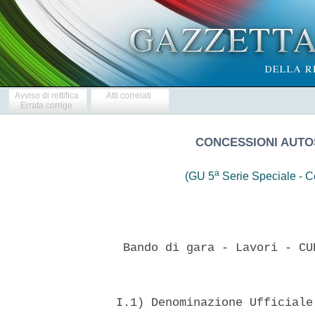
Avviso di rettifica
Atti correlati
Errata corrige
CONCESSIONI AUTOS
a
(GU 5
Serie Speciale - Co
 
   Bando di gara - Lavori - CUP I16G10000130005 - CIG 0557454995. 
 

  I.1) Denominazione Ufficiale: Concessioni Autostradali Venete - CAV
S.p.a. Indirizzo Postale: Sede Operativa  -  Via  Bottenigo,  64/A  -
Venezia/Marghera  CAP:  30175  Paese:  Italia.  Punti  di   contatto:
Direzione Amministrativa - all'attenzione di: Dr. Giovanni Bordignon.
Posta   elettronica:   direzione.amministrativa@cavspa.it   telefono:
041.5497622  fax  041.5497683.  Indirizzo  internet   Amministrazione
aggiudicatrice  (URL):  http://www.cavspa.it  Ulteriori  informazioni
sono disponibili presso: I  punti  di  contatto  sopra  indicati.  Il
capitolato d'oneri e la documentazione complementare sono disponibili
presso: I punti di contatto sopra indicati. Le offerte o  le  domande
di  partecipazione  vanno  inviate  a:  I  punti  di  contatto  sopra
indicati. I.2) TIPO DI AMMINISTRAZIONE  AGGIUDICATRICE  E  PRINCIPALI
SETTORI DI ATTIVITA' Organismo di diritto pubblico. L'Amministrazione
aggiudicatrice  acquista   per   conto   di   altre   amministrazioni
aggiudicatrici: no. II.1.1)  Denominazione:  Bando  rif.  CAV/05/2010
Manutenzione ordinaria periodica per la sostituzione della recinzione
autostradale previa rimozione  della  recinzione  esistente.  II.1.2)
Tipo  di  appalto  e  luogo  di  esecuzione:  appalto  di  Lavori   -
Esecuzione.  Luogo  principale  di  esecuzione:   carreggiata   Ovest
dell'A57  Tangenziale  di  Mestre  dal  km  9+272  al  km   0+000   e
dell'autostrada A4 dal km 374+650 al  km  363+724.  II.1.3)  L'avviso
riguarda: un appalto pubblico. II.1.5) Breve descrizione: prestazioni
e forniture  occorrenti  per  realizzare  i  lavori  di  manutenzione
ordinaria periodica per la sostituzione della recinzione autostradale
previa rimozione della recinzione esistente e successiva fornitura in
opera  di  nuova  recinzione  metallica.  II.1.6)  CPV  -  Oggetto  -
vocabolario - principale: 45342000-6. II.1.8) Divisione in lotti: no.
II.1.9) Ammissibilita'  di  varianti:  no.  II.2.1)  Entita'  totale:
l'importo complessivo posto a base di gara e' pari a  596.428,46  EUR
comprensivo degli oneri per la sicurezza  (non  soggetti  a  ribasso)
valutati in 17.500,00 EUR. Appalto a  misura.  Le  lavorazioni  e  le
categorie  di  cui  si  compone  l'intervento   sono   le   seguenti:
Lavorazioni strade, autostrade ponti, viadotti  ...;  categoria  DPR.
34/2000 OG3; qualificazione obbligatoria (si/no) SI (classifica  II);
Importo EUR 596.428,46; % 100; indicazioni  speciali  ai  fini  della
gara: prevalente / scorporabile prevalente ed  unica;  subappaltabile
(si/no): SI (max 30%); In ragione  della  forma  in  cui  l'operatore
economico intenda partecipare alla gara dovra' attenersi  alle  norme
vigenti in materia per quanto riguarda  il  possesso  dei  requisiti,
delle classifiche e qualificazioni richieste dal  bando  nonche'  per
quanto riguarda l'obbligo di indicare in sede di gara il  ricorso  al
subappalto qualora ne ricorrano  le  condizioni:  in  particolare  si
dovra' fare riferimento ai disposti degli artt. 34, 35, 36, 37 e  118
del D. Lgs. 163/2006 e s.m.i.,  ai  disposti  dell'art.  95  del  DPR
554/1999 e dell'art. 3, del DPR 34/2000. In  caso  di  raggruppamento
temporaneo  (ATI)  o  di  Consorzio,  i  requisiti  dovranno   essere
posseduti  interamente  dal  raggruppamento  o  dal  Consorzio  fermo
restando il rispetto delle disposizioni dell'art.  37,  del  D.  Lgs.
163/2006 e s.m.i. e dell'art. 95, comma 2, del DPR 554/1999.  II.2.2)
Opzioni: no. II.3) TERMINE DI ESECUZIONE: durata  lavori  giorni  150
(centocinquanta), naturali e consecutivi dalla data  del  verbale  di
consegna.  III.1.1)  Cauzioni  e  garanzie:  garanzia  provvisoria  a
corredo dell'offerta (cauzione e/o fideiussione), ai sensi  dell'art.
75 del D.Lgs. 163/2006 e  s.m.i.  L'esecutore  del  contratto  dovra'
costituire una garanzia fideiussoria definitiva ai sensi degli  artt.
113 e 40, comma 7, del D. Lgs. 163/2006 e  s.m.i.  nonche'  stipulare
polizza assicurativa RC, ai sensi dell'art. 129, del D. Lgs. 163/2006
e s.m.i. Si fa rinvio al disciplinare di  gara.  III.1.2)  Principali
modalita' di  finanziamento  e  di  pagamento  e/o  riferimenti  alle
disposizioni applicabili in materia: autofinanziamento.  I  pagamenti
saranno effettuati dalla stazione  appaltante  secondo  le  modalita'
previste nel Capitolato Speciale d'Appalto. L'esecutore del contratto
dovra' assumersi l'obbligo di tracciabilita' dei flussi finanziari di
cui all'art. 3 della Legge 13  agosto  2010  n.  136/2010.  Ai  sensi
dell'art. 3, co. 7,  della  legge  succitata,  il  bonifico  bancario
dovra' essere eseguito su un  conto  corrente  dedicato  (bancario  o
postale). Si fa rinvio al disciplinare e allo  schema  di  contratto.
III.1.3) Forma giuridica che dovra'  assumere  il  raggruppamento  di
operatori economici aggiudicatario dell'appalto (se del  caso):  sono
ammessi a partecipare i soggetti di cui agli artt. 34  e  37  del  D.
Lgs. 163/2006 e s.m.i con le preclusioni di cui all'art. 38,  co.  1,
lett. m-quater del medesimo decreto, nonche' i soggetti stabiliti  in
stati diversi dall'Italia alle condizioni di cui agli artt. 39 e  47,
del D. Lgs. 163/2006 e s.m.i. Si fa rinvio al disciplinare  di  gara.
III.2.1) Situazione personale degli operatori,  inclusi  i  requisiti
relativi  all'iscrizione  nell'albo  professionale  o  nel   registro
commerciale - Informazioni e formalita' necessarie  per  valutare  la
conformita' ai  requisiti:  (situazione  giuridica)  Sono  ammessi  a
partecipare  alla  gara  gli  operatori  economici  in  possesso  dei
requisiti di ordine generale  previsti  dall'art.  38,  del  D.  Lgs.
163/2006  e  s.m.i.  ed  in  possesso  dei  requisiti  di   idoneita'
professionale previsti dall'art. 39, del D. Lgs. 163/2006  e  s.m.i.;
si fa rinvio al disciplinare di gara. III.2.2) Capacita' economica  e
finanziaria - Informazioni e formalita' necessarie  per  valutare  la
conformita' ai requisiti: sono ammessi a  partecipare  gli  operatori
economici  in  possesso  della  qualificazione  per  eseguire  lavori
pubblici, ai sensi dell'art. 40 del D. Lgs. 163/2006 e s.m.i.  si  fa
rinvio  al  disciplinare  di  gara.  III.2.3)  Capacita'  tecnica   e
professionale - Informazioni e formalita' necessarie per valutare  la
conformita' ai requisiti: sono ammessi a  partecipare  gli  operatori
economici  in  possesso  della  qualificazione  per  eseguire  lavori
pubblici, ai sensi dell'art. 40 del D. Lgs. 163/2006 e s.m.i.  si  fa
rinvio al disciplinare di gara. III.3.1) La prestazione  del  servizi
e' riservata ad una particolare professione?:  no.  IV.1.1)  Tipo  di
procedura: procedura "aperta" ai  sensi  dell'art.  55  del  D.  Lgs.
163/2006 e s.m.i. IV.2.1) Criteri  di  aggiudicazione:  criterio  del
"prezzo piu' basso", ai sensi dell'art. 82, co. 2, lett.  a,  del  D.
Lgs. 163/2006  e  s.m.i.  determinato  mediante  ribasso  sull'elenco
prezzi posto a base di gara,  con  esclusione  automatica,  ai  sensi
dell'art. 122, co. 9, del medesimo decreto legislativo, delle offerte
che presentano un ribasso superiore o pari alla soglia  di  anomalia,
individuata ai sensi dell'art. 86, co. 1,  del  D.  Lgs.  163/2006  e
s.m.i. Si fa rinvio  al  disciplinare  di  gara.  IV.3.1)  Numero  di
riferimento    attribuito     al     dossier     dall'Amministrazione
aggiudicatrice:  riferimento:  CAV/05/2010.  IV.3.3)  Condizioni  per
ottenere il capitolato d'oneri  e  la  documentazione  complementare:
sono disponibili fino al 30/11/2010, sul  "profilo  del  committente"
http://www.cavspa.it i seguenti  documenti:  bando,  disciplinare  di
gara e schede di  partecipazione,  Capitolato  Speciale  d'Appalto  -
norme generali e norme  tecniche,  Computo  Metrico,  Elenco  Prezzi,
Elaborati Progettuali e schema di Contratto. IV.3.4) Termine  per  il
ricevimento delle offerte:  giorno  30/11/2010,  ore  12:00.  IV.3.6)
Lingue utilizzabili per la presentazione delle offerte /  domande  di
partecipazione: italiano. IV.3.7) Periodo  minimo  durante  il  quale
l'offerente e' vincolato  dalla  propria  offerta:  180  giorni  (dal
termine ultimo per il ricevimento delle offerte).  IV.3.8)  Modalita'
di apertura delle offerte:  seduta  pubblica:  data  14/12/2010,  ora
10:00 - Luogo: Sede Operativa - Via Bottenigo, 64/A - 30175  Marghera
(VE). Persone ammesse ad assistere all'apertura  delle  offerte:  si.
VI.1) TRATTASI DI UN APPALTO PERIODICO: no. VI.2) APPALTO CONNESSO AD
UN PROGETTO E/O PROGRAMMA FINANZIATO DAI FONDI COMUNITARI: no.  VI.3)
INFORMAZIONI     COMPLEMENTARI:     "Determina      a      contrarre"
dell'Amministratore   Delegato   n.7465   del   06/08/2010.    Codice
Identificativo Gara CIG: 0557454995. Codice Unico  di  Progetto:  CUP
I16G10000130005. Istruzioni operative relative al versamento dovuto a
titolo di contribuzione a favore dell'Autorita' per la Vigilanza  sui
Contratti  Pubblici  (AVCP),  ai  sensi   della   deliberazione   del
15/02/2010 (in vigore dal  1°  maggio  2010),  rilevabili  dal  sito:
http://www.avcp.it. Si procedera' all'aggiudicazione anche  nel  caso
di una  sola  offerta  valida  sempre  che  sia  ritenuta  congrua  e
conveniente. In  caso  di  subappalto,  la  stazione  appaltante  non
provvedera'    a     corrispondere     direttamente     all'eventuale
sub-appaltatore/i l'importo dovuto per le prestazioni dallo  stesso/i
eseguite. E' fatto obbligo all'appaltatore, ai sensi  dell'art.  118,
comma 3, del D. Lgs. 163/2006 e s.m.i. di trasmettere  alla  stazione
appaltante entro 20 giorni dalla data di ciascun pagamento effettuato
nei confronti del subappaltatore/i copia  delle  fatture  quietanzate
relative  ai   pagamenti   da   esso   affidatario   corrisposti   al
sub-appaltatore/i,  con  l'indicazione  delle  ritenute  di  garanzia
effettuate.  E'  fatto  obbligo   all'appaltatore   negli   eventuali
contratti con i subappaltatori e/o subcontraenti, il  pieno  rispetto
delle condizioni previste dall'art. 3, co. 9, della Legge 