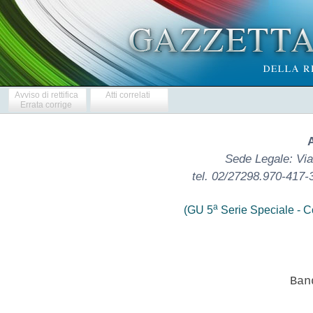
Avviso di rettifica
Atti correlati
Errata corrige
Sede Legale: Via
tel. 02/27298.970-417-
a
(GU 5
Serie Speciale - Co
                           Band