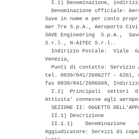
  I.1) Denominazione, indirizz
  Denominazione ufficiale: Aer
Save in nome e per conto propr
Aer Tre S.p.A., Aeroporto Civi
SAVE Engineering  S.p.A.,  Sav
S.r.l., N-AITEC S.r.l.. 

  Indirizzo Postale:  Viale  G
Venezia, 

  Punti di contatto: Servizio 
tel. 0039/041/2606277 - 6261, 
fax 0039/041/2606689, Indirizz
  I.2)  Principali  settori  d
Attivita' connesse agli aeropor
  SEZIONE II: OGGETTO DELL'APPA
  II.1) Descrizione 

  II.1.1)    Denominazione    
Aggiudicatore: Servizi di cope