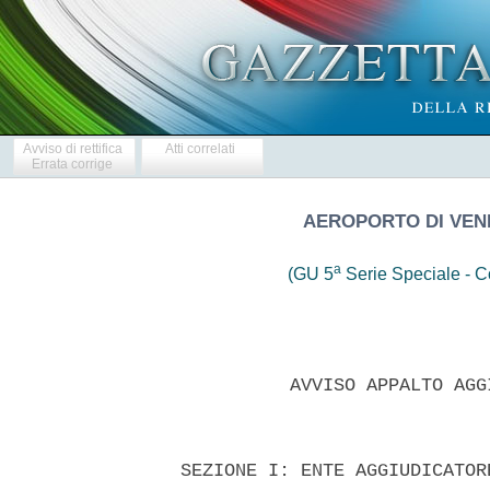
Avviso di rettifica
Atti correlati
Errata corrige
AEROPORTO DI VENE
a
(GU 5
Serie Speciale - Co
            AVVISO APPALTO AGG
  SEZIONE I: ENTE AGGIUDICATORE