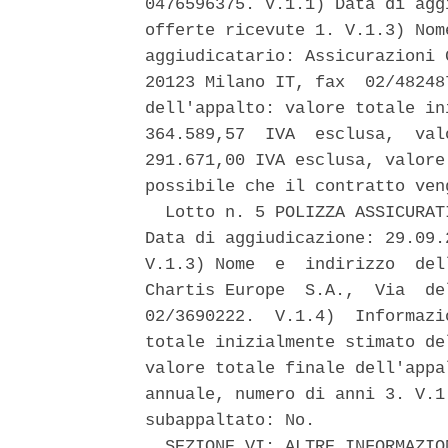
0476596375. V.1.1) Data di agg
offerte ricevute 1. V.1.3) Nom
aggiudicatario: Assicurazioni 
20123 Milano IT, fax  02/48248
dell'appalto: valore totale in
364.589,57  IVA  esclusa,  val
291.671,00 IVA esclusa, valore
possibile che il contratto ven
  Lotto n. 5 POLIZZA ASSICURAT
Data di aggiudicazione: 29.09.
V.1.3) Nome  e  indirizzo  del
Chartis Europe  S.A.,  Via  de
02/3690222.  V.1.4)  Informazi
totale inizialmente stimato de
valore totale finale dell'appa
annuale, numero di anni 3. V.1
subappaltato: No. 

  SEZIONE VI: ALTRE INFORMAZION