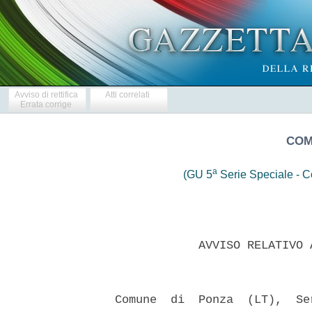
Avviso di rettifica
Atti correlati
Errata corrige
COM
a
(GU 5
Serie Speciale - Co
              AVVISO RELATIVO 
  Comune  di  Ponza  (LT),  Se