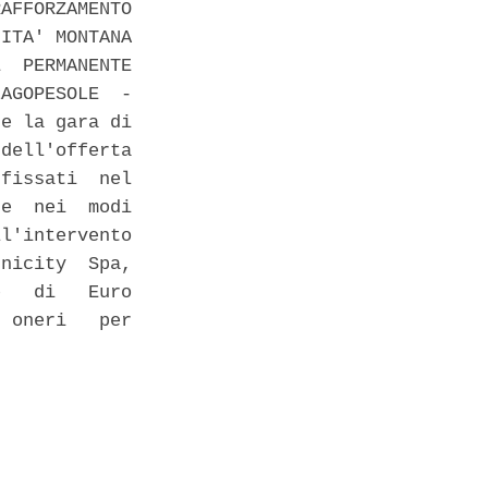
AFFORZAMENTO

ITA' MONTANA

  PERMANENTE

AGOPESOLE  -

e la gara di

dell'offerta

fissati  nel

e  nei  modi

l'intervento

nicity  Spa,

   di   Euro

 oneri   per
