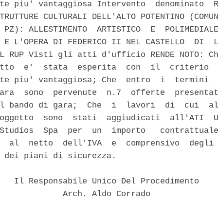
te piu' vantaggiosa Intervento  denominato  R
TRUTTURE CULTURALI DELL'ALTO POTENTINO (COMUN
 PZ): ALLESTIMENTO  ARTISTICO  E  POLIMEDIALE
 E L'OPERA DI FEDERICO II NEL CASTELLO  DI  L
L RUP Visti gli atti d'ufficio RENDE NOTO: Ch
tto  e'  stata  esperita  con  il  criterio  
te piu' vantaggiosa; Che  entro  i  termini  
ara  sono  pervenute  n.7  offerte  presentat
l bando di gara;  Che  i  lavori  di  cui  al
oggetto  sono  stati  aggiudicati  all'ATI  U
Studios  Spa  per  un  importo   contrattuale
  al  netto  dell'IVA  e  comprensivo  degli 
 dei piani di sicurezza. 

   Il Responsabile Unico Del Procedimento 

             Arch. Aldo Corrado 
