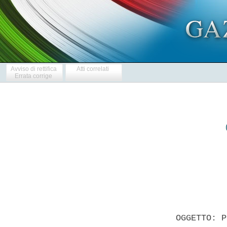
Avviso di rettifica
Atti correlati
Errata corrige
            
  OGGETTO: P