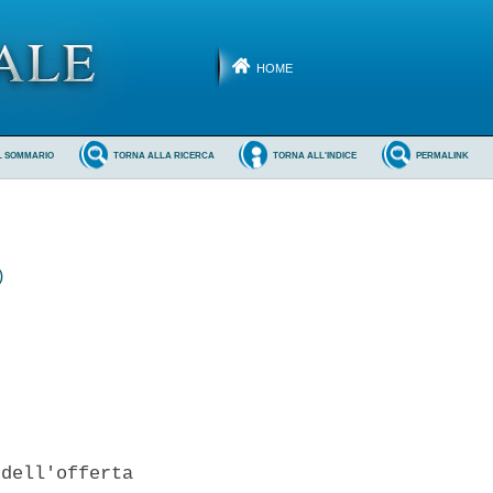
HOME
L SOMMARIO
TORNA ALLA RICERCA
TORNA ALL'INDICE
PERMALINK
)
dell'offerta
