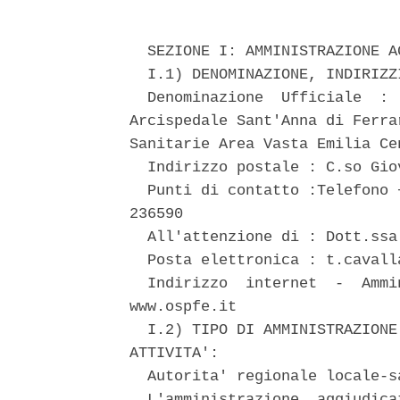
  SEZIONE I: AMMINISTRAZIONE A
  I.1) DENOMINAZIONE, INDIRIZZ
  Denominazione  Ufficiale  : 
Arcispedale Sant'Anna di Ferra
Sanitarie Area Vasta Emilia Cen
  Indirizzo postale : C.so Gio
  Punti di contatto :Telefono 
236590 

  All'attenzione di : Dott.ssa
  Posta elettronica : t.cavalla
  Indirizzo  internet  -  Ammi
www.ospfe.it 

  I.2) TIPO DI AMMINISTRAZIONE
ATTIVITA': 

  Autorita' regionale locale-sa
  L'amministrazione  aggiudica