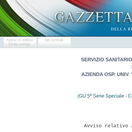
Avviso di rettifica
Atti correlati
Errata corrige
SERVIZIO SANITARIO
AZIENDA OSP. UNIV.
a
(GU 5
Serie Speciale - Co
              Avviso relativo 