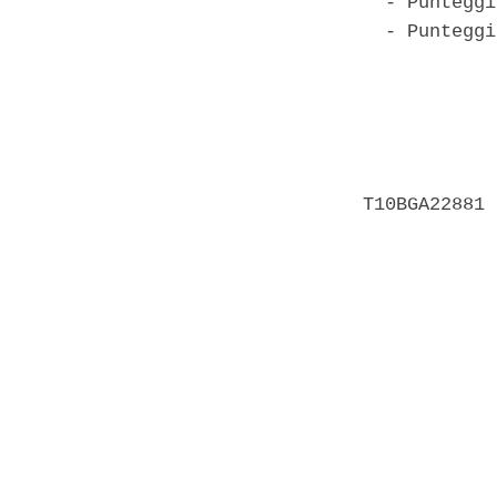
  - Punteggi
  - Punteggi
            
            