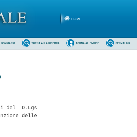
HOME
L SOMMARIO
TORNA ALLA RICERCA
TORNA ALL'INDICE
PERMALINK
)
i del  D.Lgs

nzione delle
