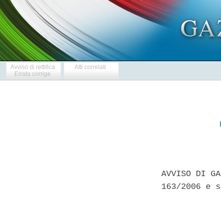
Avviso di rettifica
Atti correlati
Errata corrige
AVVISO DI GA
163/2006 e s
            