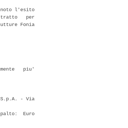
noto l'esito

tratto   per

utture Fonia



mente   piu'

S.p.A. - Via

palto:  Euro
