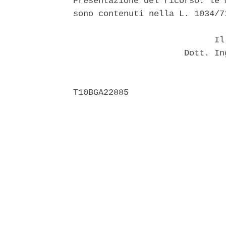
Presentazione del ricorso: le 
sono contenuti nella L. 1034/71
                            Il 
                      Dott. In