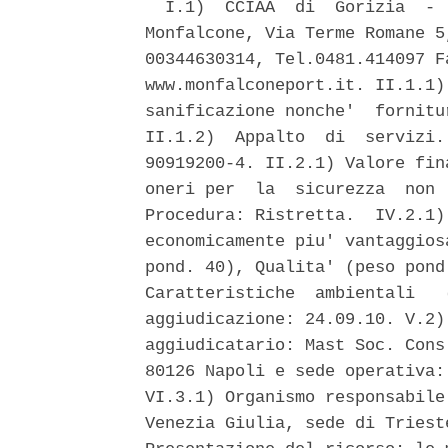
  I.1)  CCIAA  di  Gorizia  - 
Monfalcone, Via Terme Romane 5
00344630314, Tel.0481.414097 F
www.monfalconeport.it. II.1.1)
sanificazione nonche'  fornitu
II.1.2)  Appalto  di  servizi.
90919200-4. II.2.1) Valore fin
oneri per  la  sicurezza  non 
Procedura: Ristretta.  IV.2.1)
economicamente piu' vantaggios
pond. 40), Qualita' (peso pond
Caratteristiche  ambientali   
aggiudicazione: 24.09.10. V.2)
aggiudicatario: Mast Soc. Cons
80126 Napoli e sede operativa:
VI.3.1) Organismo responsabile
Venezia Giulia, sede di Triest