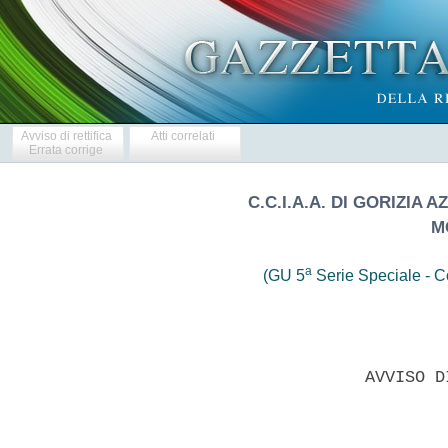
Avviso di rettifica
Atti correlati
Errata corrige
C.C.I.A.A. DI GORIZIA 
M
a
(GU 5
Serie Speciale - Co
                      AVVISO D