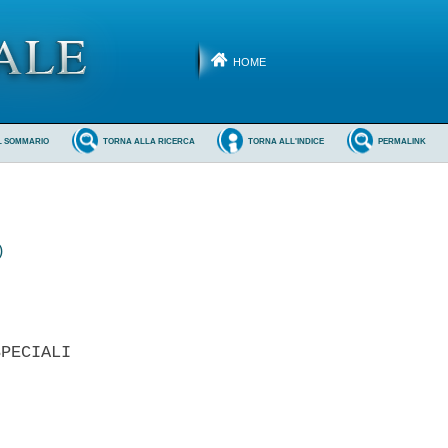
HOME
L SOMMARIO
TORNA ALLA RICERCA
TORNA ALL'INDICE
PERMALINK
)
PECIALI 
