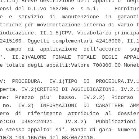
I.1.4) Breve descrizione dell'appalto o  degl
ensi del D.L.vo 163/06 e  s.m.i.  -  Fornitur
e  e  servizio  di  manutenzione  in  garanzi
ttriche per movimentazione interna di vario t
iudicazione. II.1.5)CPV. Vocabolario principa
2415100. Oggetti complementari 42418000. II.1
  campo  di  applicazione  dell'accordo   sug
'.  II.2)VALORE  FINALE  TOTALE  DEGLI  APPAL
e totale degli appalti:Valore 708300.00 Monet
V:  PROCEDURA.  IV.1)TIPO  DI  PROCEDURA.IV.1
perta. IV.2)CRITERI DI AGGIUDICAZIONE. IV.2.1
ne:  Prezzo  piu'  basso.  IV.2.2)  Ricorso  
 no.  IV.3)  INFORMAZIONI  DI  CARATTERE  AMM
ero  di  riferimento  attribuito  al  dossier
e:CIG  0492424921.   IV.3.2)   Pubblicazioni 
o stesso appalto: si'. Bando di gara. Numero 
10/S 109-165795 del 08/06/2010. 
