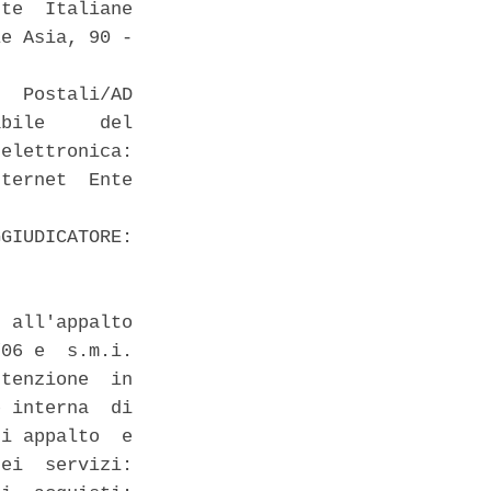
te  Italiane

e Asia, 90 -

  Postali/AD

bile     del

elettronica:

ternet  Ente

GIUDICATORE:

 all'appalto

06 e  s.m.i.

tenzione  in

 interna  di

i appalto  e

ei  servizi:
