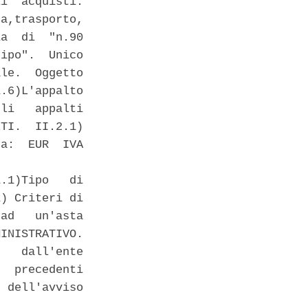
i  acquisti:

a,trasporto,

a  di  "n.90

ipo".  Unico

le.  Oggetto

.6)L'appalto

li   appalti

TI.  II.2.1)

a:  EUR  IVA

.1)Tipo   di

) Criteri di

ad   un'asta

INISTRATIVO.

   dall'ente

  precedenti

 dell'avviso
