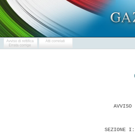
Avviso di rettifica
Atti correlati
Errata corrige
     AVVISO 
  SEZIONE I: