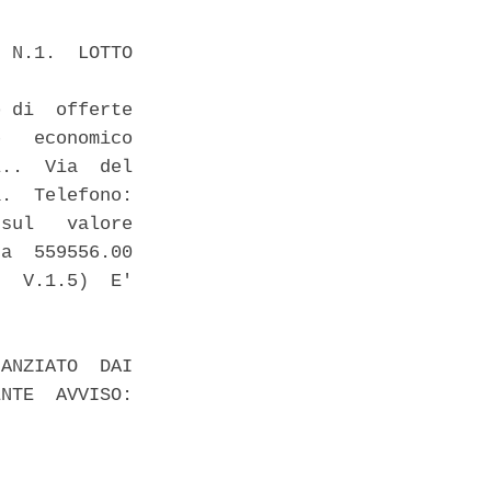
 N.1.  LOTTO

 di  offerte

   economico

..  Via  del

.  Telefono:

sul   valore

a  559556.00

  V.1.5)  E'

ANZIATO  DAI

NTE  AVVISO:
