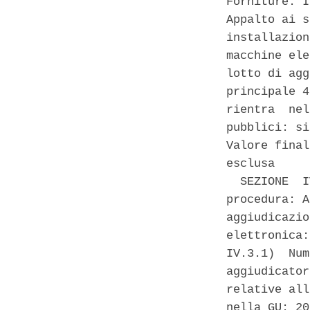
Forniture. I
Appalto ai s
installazion
macchine ele
lotto di agg
principale 4
rientra  nel
pubblici: si
Valore final
esclusa 

  SEZIONE  I
procedura: A
aggiudicazio
elettronica:
IV.3.1)  Num
aggiudicator
relative all
nella GU: 20