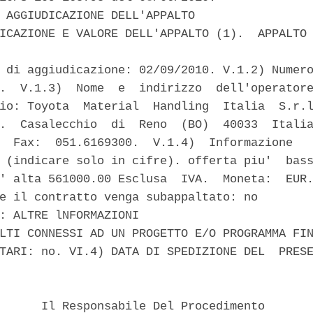
 AGGIUDICAZIONE DELL'APPALTO 

ICAZIONE E VALORE DELL'APPALTO (1).  APPALTO 
 di aggiudicazione: 02/09/2010. V.1.2) Numero
.  V.1.3)  Nome  e  indirizzo  dell'operatore
io: Toyota  Material  Handling  Italia  S.r.l
.  Casalecchio  di  Reno  (BO)  40033  Italia
  Fax:  051.6169300.  V.1.4)  Informazione   
 (indicare solo in cifre). offerta piu'  bass
' alta 561000.00 Esclusa  IVA.  Moneta:  EUR.
e il contratto venga subappaltato: no 

: ALTRE lNFORMAZIONI 

LTI CONNESSI AD UN PROGETTO E/O PROGRAMMA FIN
TARI: no. VI.4) DATA DI SPEDIZIONE DEL  PRESE
      Il Responsabile Del Procedimento 
