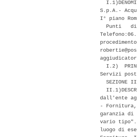
  I.1)DENOMI
S.p.A.- Acqu
I° piano Rom
  Punti   di
Telefono:06.
procedimento
robertie@pos
aggiudicator
  I.2)  PRIN
Servizi post
  SEZIONE II
  II.1)DESCR
dall'ente ag
- Fornitura,
garanzia di 
vario tipo".
luogo di ese