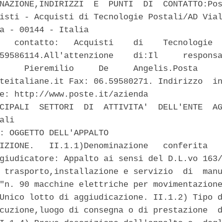
NAZIONE,INDIRIZZI  E  PUNTI  DI  CONTATTO:Pos
isti - Acquisti di Tecnologie Postali/AD Vial
a - 00144 - Italia 

   contatto:   Acquisti    di    Tecnologie  
59586114.All'attenzione    di:Il     responsa
     Pieremilio     De     Angelis.Posta     
teitaliane.it Fax: 06.59580271. Indirizzo  in
e: http://www.poste.it/azienda 

CIPALI  SETTORI  DI  ATTIVITA'  DELL'ENTE  AG
ali 

: OGGETTO DELL'APPALTO 

IZIONE.   II.1.1)Denominazione   conferita   
giudicatore: Appalto ai sensi del D.L.vo 163/
 trasporto,installazione e servizio  di  manu
"n. 90 macchine elettriche per movimentazione
Unico lotto di aggiudicazione. II.1.2) Tipo d
cuzione,luogo di consegna o di prestazione  d