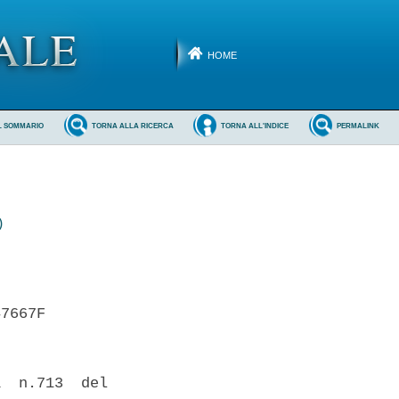
HOME
L SOMMARIO
TORNA ALLA RICERCA
TORNA ALL'INDICE
PERMALINK
)
7667F 

  n.713  del
