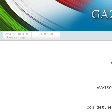
Avviso di rettifica
Atti correlati
Errata corrige
      AVVISO
  Con det.ne