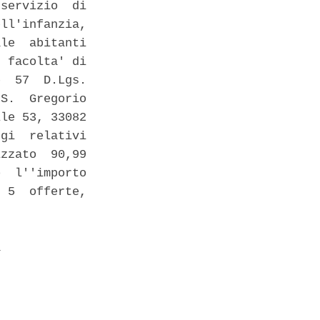
servizio  di

ll'infanzia,

le  abitanti

 facolta' di

  57  D.Lgs.

S.  Gregorio

le 53, 33082

gi  relativi

zzato  90,99

  l''importo

 5  offerte,

 
