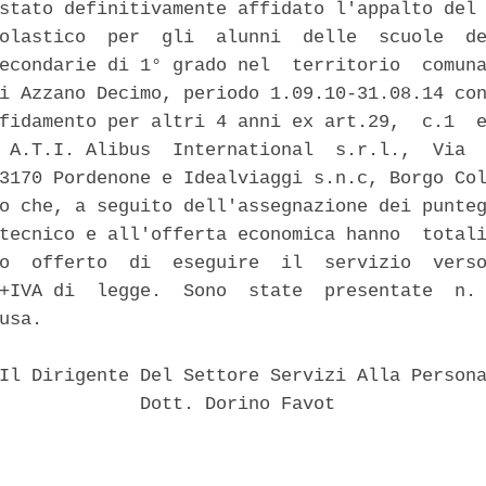
stato definitivamente affidato l'appalto del 
olastico  per  gli  alunni  delle  scuole  de
econdarie di 1° grado nel  territorio  comuna
i Azzano Decimo, periodo 1.09.10-31.08.14 con
fidamento per altri 4 anni ex art.29,  c.1  e
 A.T.I. Alibus  International  s.r.l.,  Via  
3170 Pordenone e Idealviaggi s.n.c, Borgo Col
o che, a seguito dell'assegnazione dei punteg
tecnico e all'offerta economica hanno  totali
o  offerto  di  eseguire  il  servizio  verso
+IVA di  legge.  Sono  state  presentate  n. 
usa. 

Il Dirigente Del Settore Servizi Alla Persona
             Dott. Dorino Favot 
