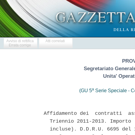
Avviso di rettifica
Atti correlati
Errata corrige
PROV
Segretariato Generale
Unita' Operat
a
(GU 5
Serie Speciale - Co
Affidamento dei  contratti  as
  Triennio 2011-2013. Importo 
  incluse). D.D.R.U. 6695 del 