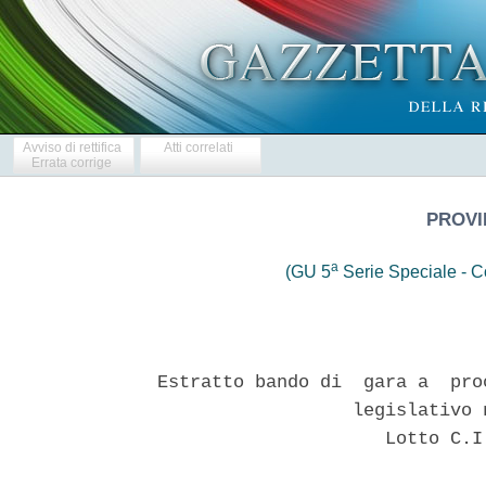
Avviso di rettifica
Atti correlati
Errata corrige
PROVI
a
(GU 5
Serie Speciale - Co
Estratto bando di  gara a  pro
                  legislativo 
                     Lotto C.I