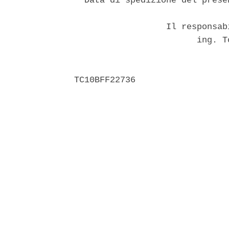
  Data di spedizione del prese
                  Il responsab
                        ing. T