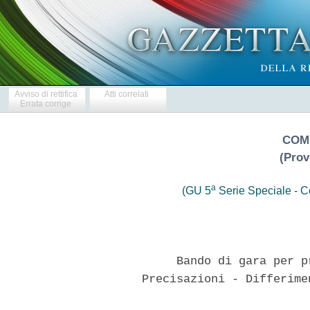
Avviso di rettifica
Atti correlati
Errata corrige
COM
(Prov
a
(GU 5
Serie Speciale - Co
           Bando di gara per p
      Precisazioni - Differime