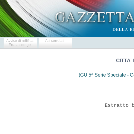
Avviso di rettifica
Atti correlati
Errata corrige
CITTA'
a
(GU 5
Serie Speciale - Co
              Estratto b