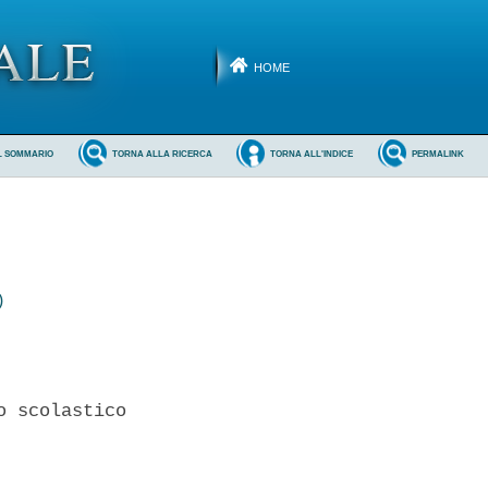
HOME
L SOMMARIO
TORNA ALLA RICERCA
TORNA ALL'INDICE
PERMALINK
)
 scolastico 
