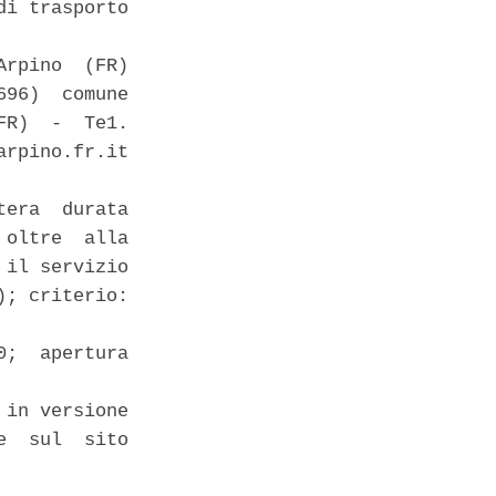
i trasporto

rpino  (FR)

96)  comune

R)  -  Te1.

rpino.fr.it

era  durata

oltre  alla

il servizio

; criterio:

;  apertura

in versione

  sul  sito
