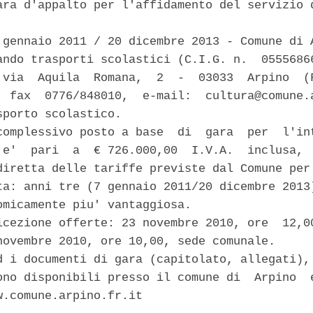
ara d'appalto per l'affidamento del servizio d
 gennaio 2011 / 20 dicembre 2013 - Comune di A
ando trasporti scolastici (C.I.G. n.  05556866
 via  Aquila  Romana,  2  -  03033  Arpino  (F
  fax  0776/848010,  e-mail:  cultura@comune.a
porto scolastico. 

complessivo posto a base  di  gara  per  l'int
 e'  pari  a  € 726.000,00  I.V.A.  inclusa,  
diretta delle tariffe previste dal Comune per 
ta: anni tre (7 gennaio 2011/20 dicembre 2013)
omicamente piu' vantaggiosa. 

icezione offerte: 23 novembre 2010, ore  12,00
novembre 2010, ore 10,00, sede comunale. 

d i documenti di gara (capitolato, allegati), 
ono disponibili presso il comune di  Arpino  e
w.comune.arpino.fr.it 
