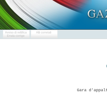
Avviso di rettifica
Atti correlati
Errata corrige
Gara d'appal