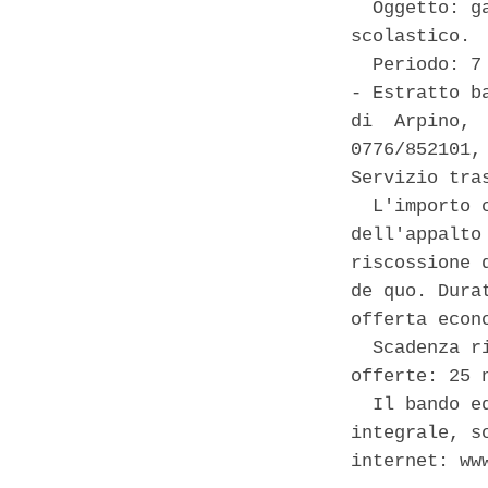
  Oggetto: g
scolastico. 

  Periodo: 7
- Estratto b
di  Arpino, 
0776/852101,
Servizio tras
  L'importo 
dell'appalto
riscossione 
de quo. Dura
offerta econ
  Scadenza r
offerte: 25 
  Il bando e
integrale, s
internet: ww