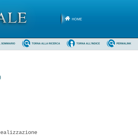
HOME
L SOMMARIO
TORNA ALLA RICERCA
TORNA ALL'INDICE
PERMALINK
)
ealizzazione
