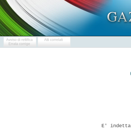
Avviso di rettifica
Atti correlati
Errata corrige
            
  E' indetta