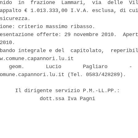
nido  in  frazione  Lammari,  via  delle  Vil
appalto € 1.013.333,00 I.V.A. esclusa, di cui
sicurezza. 

ione: criterio massimo ribasso. 

esentazione offerte: 29 novembre 2010.  Apert
2010. 

bando integrale e del  capitolato,  reperibil
w.comune.capannori.lu.it 

   geom.       Lucio       Pagliaro       -  
omune.capannori.lu.it (Tel. 0583/428289). 

     Il dirigente servizio P.M.-LL.PP.: 

             dott.ssa Iva Pagni 
