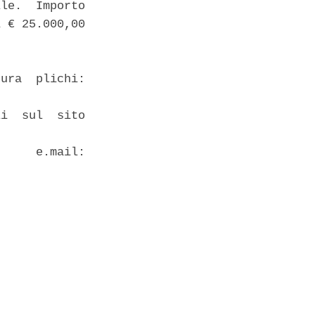
le.  Importo

 € 25.000,00

ura  plichi:

i  sul  sito

     e.mail:
