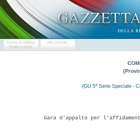
Avviso di rettifica
Atti correlati
Errata corrige
COM
(Provi
a
(GU 5
Serie Speciale - Co
Gara d'appalto per l'affidament