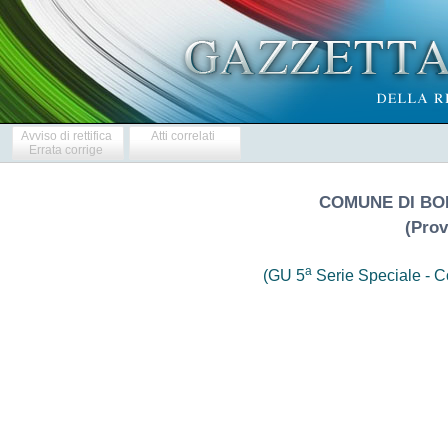
Avviso di rettifica
Atti correlati
Errata corrige
COMUNE DI BO
(Prov
a
(GU 5
Serie Speciale - Co
                     