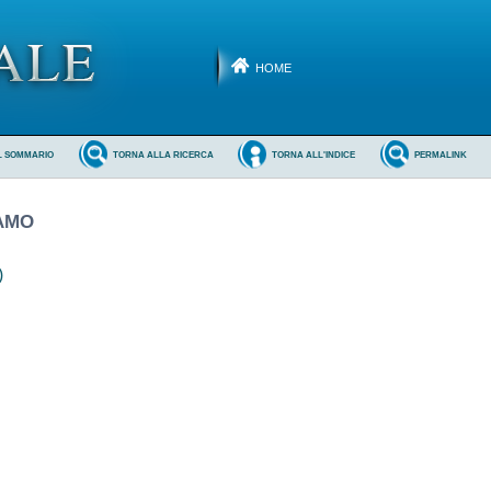
HOME
L SOMMARIO
TORNA ALLA RICERCA
TORNA ALL'INDICE
PERMALINK
GAMO
)