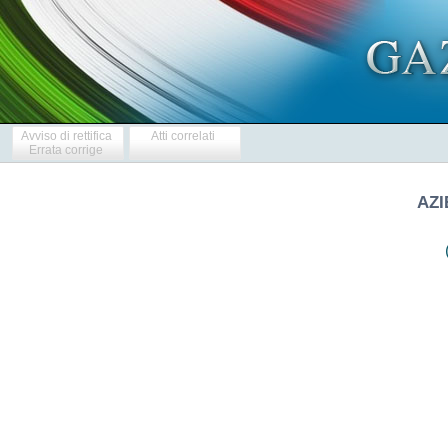
Avviso di rettifica
Atti correlati
Errata corrige
AZI
  