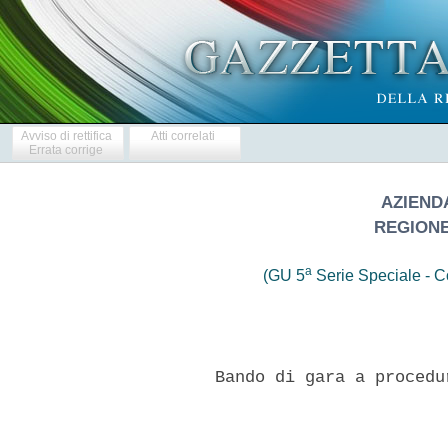
Avviso di rettifica
Atti correlati
Errata corrige
AZIEND
REGIONE
a
(GU 5
Serie Speciale - Co
     Bando di gara a procedu