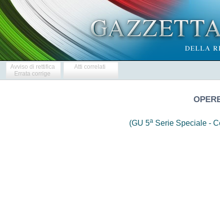
Avviso di rettifica
Atti correlati
Errata corrige
OPERE
a
(GU 5
Serie Speciale - Co
                     