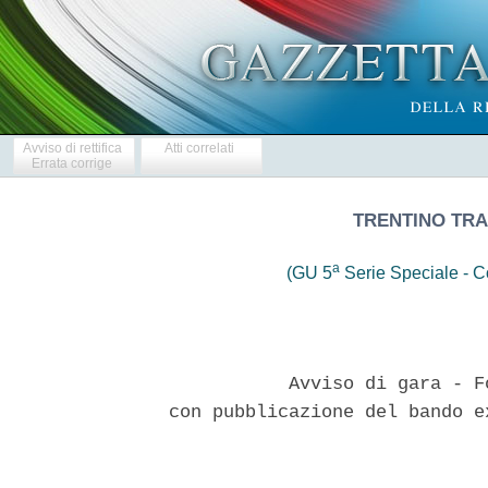
Avviso di rettifica
Atti correlati
Errata corrige
TRENTINO TRAS
a
(GU 5
Serie Speciale - Co
            Avviso di gara - F
 con pubblicazione del bando e